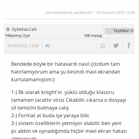
Son Düzenleme:
pasham45
~ 19 Haziran 2010 13:06
ßyİsMaiLCaN
Teşekkür
: 0
Yıllanmış Üye
168
mesaj
19-06-2010
,
13:58
|
#2
Bendede böyle bir hatavardı nasıl çözdüm tam
hatırlamıyorum ama şu kesindi mavi ekrandan
kurtulamamıştım:)
1-) İlk olarak knight'ın yüklü olduğu klasoru
tamamen tarattır virüs Cıkabilir. cıkarsa o dosyayı
sil temizini bulmaya calış
2-) Format at buda işe yaraya bilir.
3-) sistem özelliklerin yetmiyor olabilir. ben yeni
pc aldım ve oynadığımda hiçbir mavi ekran hatası
almıyorum