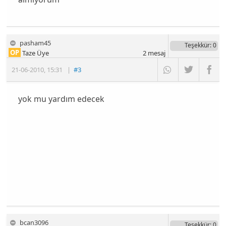
pasham45
Teşekkür
: 0
OP
Taze Üye
2
mesaj
21-06-2010
,
15:31
|
#3
yok mu yardım edecek
bcan3096
Teşekkür
: 0