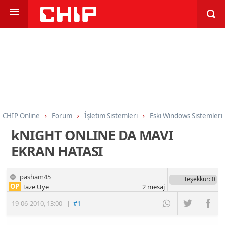
CHIP Online
Forum
İşletim Sistemleri
Eski Windows Sistemleri
kNIGHT ONLINE DA MAVI
EKRAN HATASI
pasham45
Teşekkür
: 0
OP
Taze Üye
2
mesaj
19-06-2010
,
13:00
|
#1