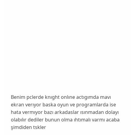
Benim pclerde knıght onlıne actıgımda mavı
ekran verıyor baska oyun ve programlarda ise
hata vermıyor bazı arkadaslar ısınmadan dolayı
olabılır dediler bunun olma ıhtımalı varmı acaba
şimdiden tskler