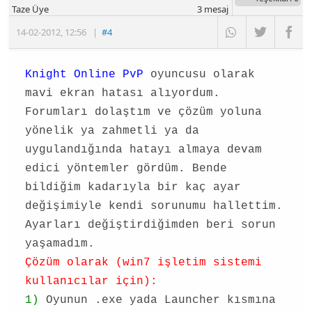
Taze Üye
3
mesaj
14-02-2012
,
12:56
|
#4
Knight Online PvP
oyuncusu olarak
mavi ekran hatası alıyordum.
Forumları dolaştım ve çözüm yoluna
yönelik ya zahmetli ya da
uygulandığında hatayı almaya devam
edici yöntemler gördüm. Bende
bildiğim kadarıyla bir kaç ayar
değişimiyle kendi sorunumu hallettim.
Ayarları değiştirdiğimden beri sorun
yaşamadım.
Çözüm olarak (win7 işletim sistemi
kullanıcılar için):
1)
Oyunun .exe yada Launcher kısmına