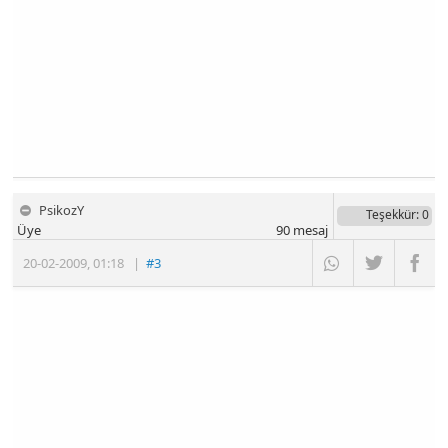
PsikozY
Teşekkür
: 0
Üye
90
mesaj
20-02-2009
,
01:18
|
#3