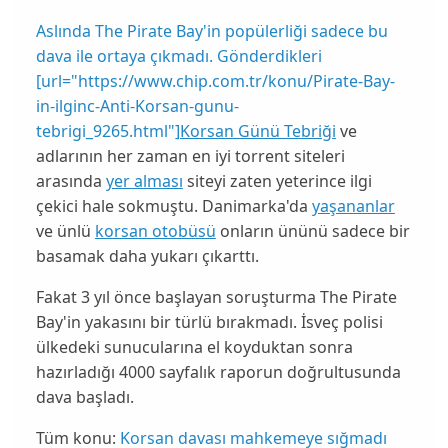
Aslında
The Pirate Bay
'in popülerliği sadece bu
dava ile ortaya çıkmadı. Gönderdikleri
[url="https://www.chip.com.tr/konu/Pirate-Bay-
in-ilginc-Anti-Korsan-gunu-
tebrigi_9265.html"]
Korsan Günü Tebriği
ve
adlarının her zaman en iyi torrent siteleri
arasında
yer alması
siteyi zaten yeterince ilgi
çekici hale sokmuştu. Danimarka'da
yaşananlar
ve ünlü
korsan otobüsü
onların ününü sadece bir
basamak daha yukarı çıkarttı.
Fakat 3 yıl önce başlayan soruşturma
The Pirate
Bay
'in yakasını bir türlü bırakmadı. İsveç polisi
ülkedeki sunucularına el koyduktan sonra
hazırladığı 4000 sayfalık raporun doğrultusunda
dava başladı.
Tüm konu:
Korsan davası mahkemeye sığmadı