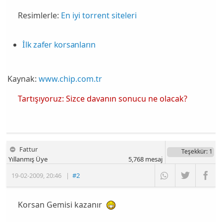
Resimlerle:
En iyi torrent siteleri
İlk zafer korsanların
Kaynak:
www.chip.com.tr
Tartışıyoruz: Sizce davanın sonucu ne olacak?
Fattur
Teşekkür
: 1
Yıllanmış Üye
5,768
mesaj
19-02-2009
,
20:46
|
#2
Korsan Gemisi kazanır