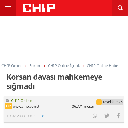
CHIP Online
Forum
CHIP Online İçerik
CHIP Online Haber
Korsan davası mahkemeye
sığmadı
CHIP Online
Teşekkür
: 26
OP
www.chip.com.tr
36,771
mesaj
19-02-2009
,
00:03
|
#1