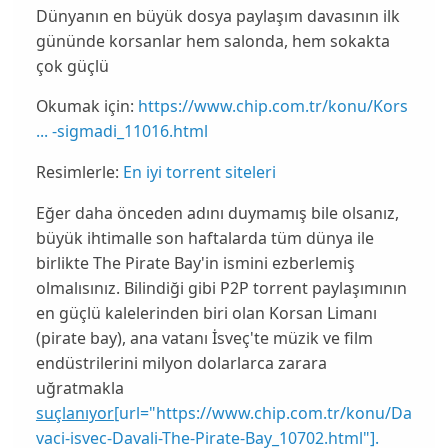
Dünyanın en büyük dosya paylaşım davasının ilk
gününde korsanlar hem salonda, hem sokakta
çok güçlü
Okumak için:
https://www.chip.com.tr/konu/Kors
... -sigmadi_11016.html
Resimlerle:
En iyi torrent siteleri
Eğer daha önceden adını duymamış bile olsanız,
büyük ihtimalle son haftalarda tüm dünya ile
birlikte
The Pirate Bay
'in ismini ezberlemiş
olmalısınız. Bilindiği gibi P2P torrent paylaşımının
en güçlü kalelerinden biri olan Korsan Limanı
(pirate bay), ana vatanı İsveç'te müzik ve film
endüstrilerini milyon dolarlarca zarara
uğratmakla
suçlanıyor
[url="https://www.chip.com.tr/konu/Da
vaci-isvec-Davali-The-Pirate-Bay_10702.html"].