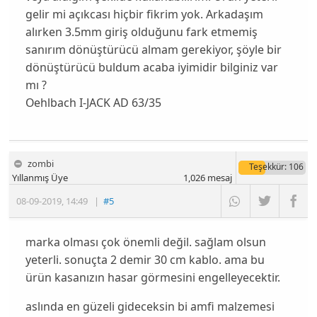
gelir mi açıkcası hiçbir fikrim yok. Arkadaşım
alırken 3.5mm giriş olduğunu fark etmemiş
sanırım dönüştürücü almam gerekiyor, şöyle bir
dönüştürücü buldum acaba iyimidir bilginiz var
mı ?
Oehlbach I-JACK AD 63/35
zombi
Teşekkür
: 106
Yıllanmış Üye
1,026
mesaj
08-09-2019
,
14:49
|
#5
marka olması çok önemli değil. sağlam olsun
yeterli. sonuçta 2 demir 30 cm kablo. ama bu
ürün kasanızın hasar görmesini engelleyecektir.
aslında en güzeli gideceksin bi amfi malzemesi