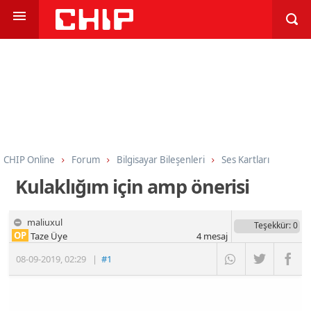
CHIP Online
Forum
Bilgisayar Bileşenleri
Ses Kartları
Kulaklığım için amp önerisi
maliuxul
Teşekkür
: 0
OP
Taze Üye
4
mesaj
08-09-2019
,
02:29
|
#1