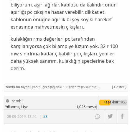
biliyorum. aşırı ağırlar. kablosu da kalındır. onun
apırlığı pc çıkışına hasar verebilir. dikkat et.
kablonun önüğne ağırlık bi şey koy ki hareket
esnasında mahvetmesin çıkışları.
kulaklığın rms değerleri pc tarafından
karşılanıyorsa çok bi amp ye lüzum yok. 32 r 100
mw sınırlrına kadar çıkabilir pc çıkışları. yenileri
daha yüksek sanırım. kulaklığın speclerine bak
derim.
zombi bu faydalı yanıtı için aşağıdaki 1 kişiden teşekkür aldı...
[ Göster ]
zombi
Teşekkür
: 106
Yıllanmış Üye
1,026
mesaj
08-09-2019
,
13:44
|
#3