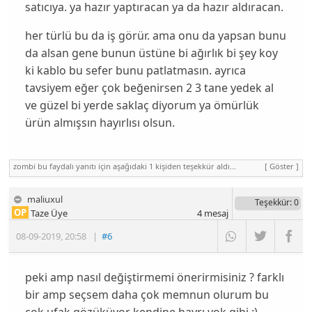
satıcıya. ya hazır yaptıracan ya da hazır aldıracan.
her türlü bu da iş görür. ama onu da yapsan bunu
da alsan gene bunun üstüne bi ağırlık bi şey koy
ki kablo bu sefer bunu patlatmasın. ayrıca
tavsiyem eğer çok beğenirsen 2 3 tane yedek al
ve güzel bi yerde saklaç diyorum ya ömürlük
ürün almışsın hayırlısı olsun.
zombi bu faydalı yanıtı için aşağıdaki 1 kişiden teşekkür aldı...
[ Göster ]
maliuxul
Teşekkür
: 0
OP
Taze Üye
4
mesaj
08-09-2019
,
20:58
|
#6
peki amp nasıl değiştirmemi önerirmisiniz ? farklı
bir amp seçsem daha çok memnun olurum bu
çok ufak gözüküyor kendine hayrı yok gibi :)