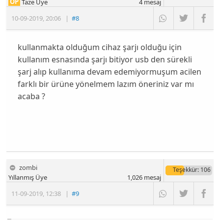
OP
Taze Üye
4
mesaj
10-09-2019
,
20:06
|
#8
kullanmakta olduğum cihaz şarjı olduğu için
kullanım esnasında şarjı bitiyor usb den sürekli
şarj alıp kullanıma devam edemiyormuşum acilen
farklı bir ürüne yönelmem lazım öneriniz var mı
acaba ?
zombi
Teşekkür
: 106
Yıllanmış Üye
1,026
mesaj
11-09-2019
,
12:38
|
#9