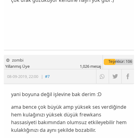
zombi
Teşekkür
: 106
Yıllanmış Üye
1,026
mesaj
08-09-2019
,
22:00
|
#7
yani boyuna değil işlevine bak derim :D
ama bence çok büyük amp yüksek ses verdiğinde
hem kulağınızı yüksek düşük frewkans
hassasiyeti bakımından olumsuz etkileyebilir hem
kulaklığınızı da aynı şekilde bozabilir.