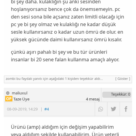
bi şey daha. kulaklığın şu anki sesinden
hoşlanıyorsanız bence çok da önemsemeyin. pc
den sesi sona bile açsanız zaten limitli olacağı için
pc ye bi şey olmaz ve kulaklığı ne kadar düşük
sesle kullanırsanız o kadar uzun ömrü de olur. en
yüksek gücünde daimi kullanırsanız ömrü kısalır.
çünkü aşırı pahalı bi şey ve bu tür ürünleri
insanlar bi 20 sene falan kullanma amaçlı alıyor.
zombi bu faydalı yanıtı için aşağıdaki 1 kişiden teşekkür aldı...
[ Göster ]
maliuxul
Teşekkür
: 0
OP
Taze Üye
4
mesaj
08-09-2019
,
14:29
|
#4
Ürünü (amp) aldığım için değişim yapabilirim
veya aldığım şekilde kullanabilirim. Ürün yeterli