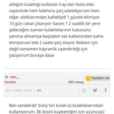
aldığım kulaklığı kullanalı 3 ay dan fazla oldu
sayesinde hem telefonu şarj edebiliyorum hem
diğer aldıklarımdan kaliteliydi 1 günde bitmiyor
10 gün rahat çıkarıyor bazen 1 2 saatlik bir yere
gideceğim zaman kulaklıklarının kutusunu
yanıma almamya başladım ses kalitesinden bahis
etmiyorum bile 2 saate şarj oluyor. Reklam için
değil tamamen hayranlık uyandırdığı için
yazıyorum buraya daaa
seto__
Teşekkür
: 44
Yönetici
895
mesaj
28-11-2020
,
22:33
|
#2
Ben senelerdir Sony'nin kulak içi kulaklıklarından
kullanıyorum. İlk ikisini kaybettiğim için üçüncüyü