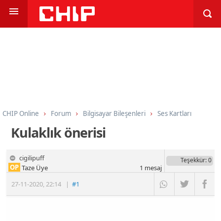
CHIP Online
Forum
Bilgisayar Bileşenleri
Ses Kartları
Kulaklık önerisi
cigilipuff
Teşekkür
: 0
OP
Taze Üye
1
mesaj
27-11-2020
,
22:14
|
#1