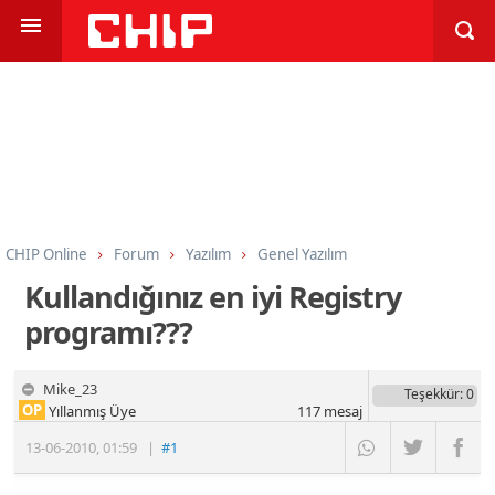
CHIP Online
Forum
Yazılım
Genel Yazılım
Kullandığınız en iyi Registry
programı???
Mike_23
Teşekkür
: 0
OP
Yıllanmış Üye
117
mesaj
13-06-2010
,
01:59
|
#1