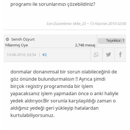
programı ile sorunlarınızı çözebildiniz?
Son Düzenleme:
Mike_23
~ 13 Haziran 2010 02:00
Semih Özyurt
Teşekkür
: 1
Yıllanmış Üye
2,748
mesaj
13-06-2010
,
03:54
|
#2
donmalar donanımsal bir sorun olabileceğinii de
göz önünde bulundurmalısın !! Ayrıca şimdi
birçok registry programında bir işlem
yapacaksanız işlem yapmadan önce o anki haliyle
yedek aldırıyor.Bir sorunla karşılaşıldığı zaman o
aldığınız yedeği geri yükleyip hatalardan
kurtulabiliyorsunuz.