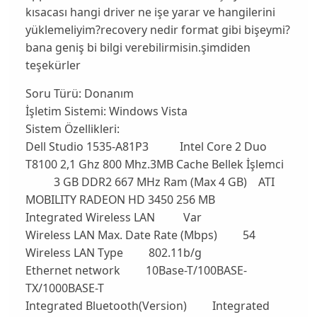
kısacası hangi driver ne işe yarar ve hangilerini
yüklemeliyim?recovery nedir format gibi bişeymi?
bana geniş bi bilgi verebilirmisin.şimdiden
teşekürler
Soru Türü:
Donanım
İşletim Sistemi:
Windows Vista
Sistem Özellikleri:
Dell Studio 1535-A81P3 Intel Core 2 Duo
T8100 2,1 Ghz 800 Mhz.3MB Cache Bellek İşlemci
3 GB DDR2 667 MHz Ram (Max 4 GB) ATI
MOBILITY RADEON HD 3450 256 MB
Integrated Wireless LAN Var
Wireless LAN Max. Date Rate (Mbps) 54
Wireless LAN Type 802.11b/g
Ethernet network 10Base-T/100BASE-
TX/1000BASE-T
Integrated Bluetooth(Version) Integrated