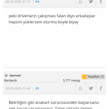
08-03-2009
,
01:17
|
#4
peki driverların çakışması falan diyo arkadaşlar
hepsini yüklersem olurmu boyle bişey
Banned
Teşekkür
: 21
Banlandı
5,777
mesaj
08-03-2009
,
01:40
|
#5
Belirtiğim gibi anakart sürücüsünden başlarsanız
pek sorun yaşamazsınız. Zaten vistada sistem