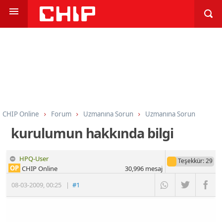
CHIP Online
Forum
Uzmanına Sorun
Uzmanına Sorun
kurulumun hakkında bilgi
HPQ-User
Teşekkür
: 29
OP
CHIP Online
30,996
mesaj
08-03-2009
,
00:25
|
#1