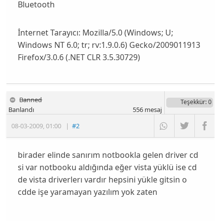
Bluetooth
İnternet Tarayıcı:
Mozilla/5.0 (Windows; U;
Windows NT 6.0; tr; rv:1.9.0.6) Gecko/2009011913
Firefox/3.0.6 (.NET CLR 3.5.30729)
Banned
Teşekkür
: 0
Banlandı
556
mesaj
08-03-2009
,
01:00
|
#2
birader elinde sanırım notbookla gelen driver cd
si var notbooku aldığında eğer vista yüklü ise cd
de vista driverlerı vardır hepsini yükle gitsin o
cdde işe yaramayan yazılım yok zaten