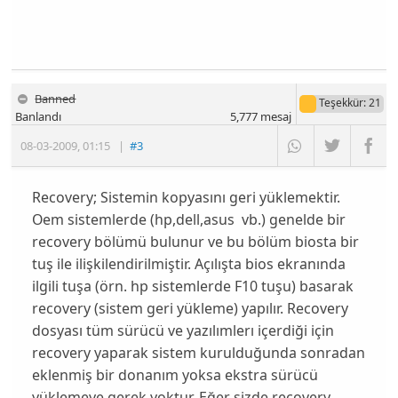
Banned
Teşekkür
: 21
Banlandı
5,777
mesaj
08-03-2009
,
01:15
|
#3
Recovery; Sistemin kopyasını geri yüklemektir.
Oem sistemlerde (hp,dell,asus vb.) genelde bir
recovery bölümü bulunur ve bu bölüm biosta bir
tuş ile ilişkilendirilmiştir. Açılışta bios ekranında
ilgili tuşa (örn. hp sistemlerde F10 tuşu) basarak
recovery (sistem geri yükleme) yapılır. Recovery
dosyası tüm sürücü ve yazılımlerı içerdiği için
recovery yaparak sistem kurulduğunda sonradan
eklenmiş bir donanım yoksa ekstra sürücü
yüklemeye gerek yoktur. Eğer sizde recovery