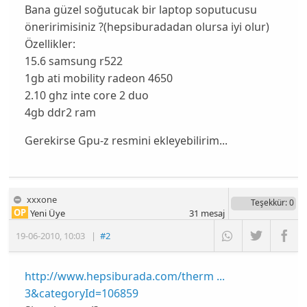
Bana güzel soğutucak bir laptop soputucusu
öneririmisiniz ?(hepsiburadadan olursa iyi olur)
Özellikler:
15.6 samsung r522
1gb ati mobility radeon 4650
2.10 ghz inte core 2 duo
4gb ddr2 ram
Gerekirse Gpu-z resmini ekleyebilirim...
xxxone
Teşekkür
: 0
OP
Yeni Üye
31
mesaj
19-06-2010
,
10:03
|
#2
http://www.hepsiburada.com/therm ...
3&categoryId=106859