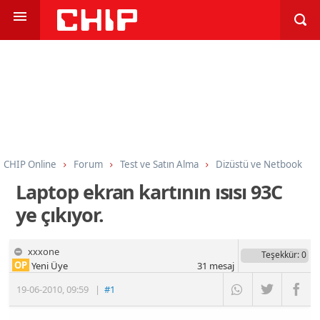
CHIP Online
Forum
Test ve Satın Alma
Dizüstü ve Netbook
Laptop ekran kartının ısısı 93C
ye çıkıyor.
xxxone
Teşekkür
: 0
OP
Yeni Üye
31
mesaj
19-06-2010
,
09:59
|
#1