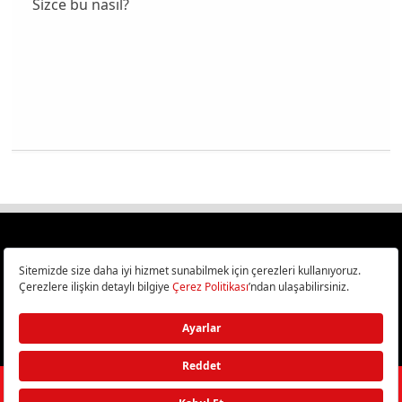
Sizce bu nasıl?
Türkiye
Cep Telefonu İncelemeleri,
Bilişim ve Teknoloji Haberleri CHIP Online’da!
©
2026
Doğan Burda Dergi Yayıncılık ve Pazarlama A.Ş.
/ Tüm hakları