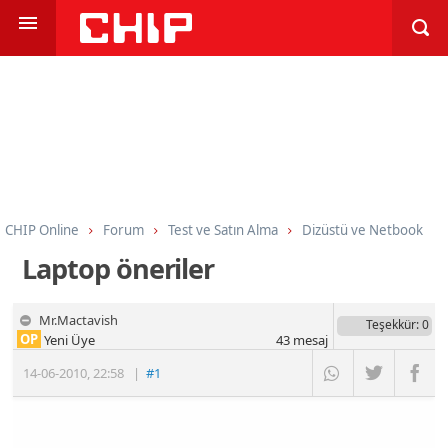
CHIP Online
Forum
Test ve Satın Alma
Dizüstü ve Netbook
Laptop öneriler
Mr.Mactavish
Teşekkür
: 0
OP
Yeni Üye
43
mesaj
14-06-2010
,
22:58
|
#1