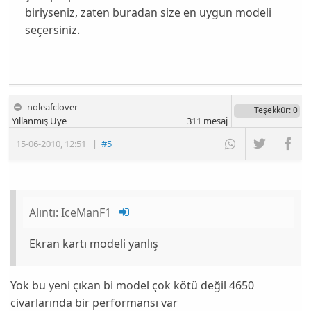
biriyseniz, zaten buradan size en uygun modeli
seçersiniz.
noleafclover
Teşekkür
: 0
Yıllanmış Üye
311
mesaj
15-06-2010
,
12:51
|
#5
Alıntı:
IceManF1
Ekran kartı modeli yanlış
Yok bu yeni çıkan bi model çok kötü değil 4650
civarlarında bir performansı var