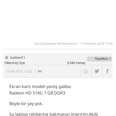
Son Düzenleme: Mr.Mactavish ~ 15 Haziran 2010 11:50
IceManF1
Teşekkür
: 1
Yıllanmış Üye
3,542
mesaj
15-06-2010
,
12:22
|
#4
Ekran kartı modeli yanlış galiba:
Radeon HD 5145; 1 GB DDR3
Böyle bir şey yok.
Şu laptop rehberine bakmanızı öneririm.Akıllı