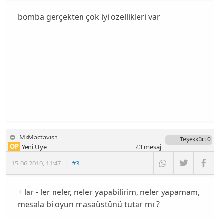
bomba gerçekten çok iyi özellikleri var
Mr.Mactavish
Teşekkür
: 0
OP
Yeni Üye
43
mesaj
15-06-2010
,
11:47
|
#3
+ lar - ler neler, neler yapabilirim, neler yapamam,
mesala bi oyun masaüstünü tutar mı ?