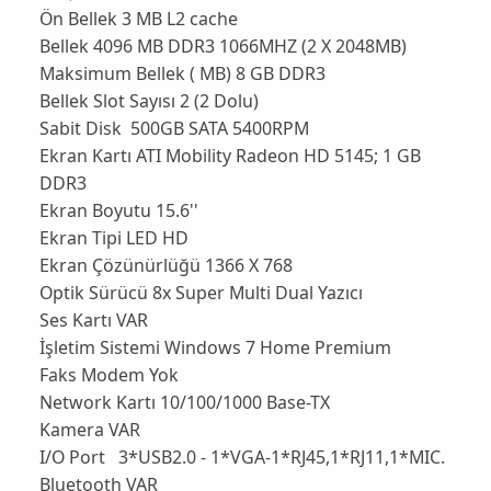
Ön Bellek 3 MB L2 cache
Bellek 4096 MB DDR3 1066MHZ (2 X 2048MB)
Maksimum Bellek ( MB) 8 GB DDR3
Bellek Slot Sayısı 2 (2 Dolu)
Sabit Disk 500GB SATA 5400RPM
Ekran Kartı ATI Mobility Radeon HD 5145; 1 GB
DDR3
Ekran Boyutu 15.6''
Ekran Tipi LED HD
Ekran Çözünürlüğü 1366 X 768
Optik Sürücü 8x Super Multi Dual Yazıcı
Ses Kartı VAR
İşletim Sistemi Windows 7 Home Premium
Faks Modem Yok
Network Kartı 10/100/1000 Base-TX
Kamera VAR
I/O Port 3*USB2.0 - 1*VGA-1*RJ45,1*RJ11,1*MIC.
Bluetooth VAR