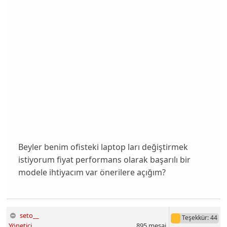
Beyler benim ofisteki laptop ları değiştirmek
istiyorum fiyat performans olarak başarılı bir
modele ihtiyacım var önerilere açığım?
seto__
Teşekkür
: 44
Yönetici
895
mesaj