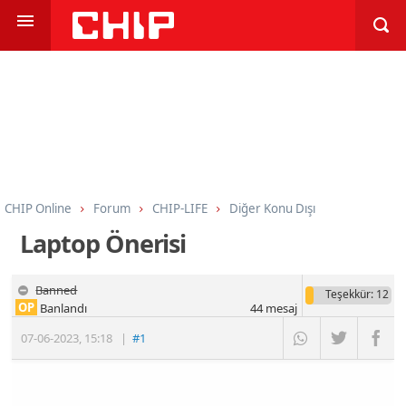
CHIP Online
Forum
CHIP-LIFE
Diğer Konu Dışı
Laptop Önerisi
Banned
Teşekkür
: 12
OP
Banlandı
44
mesaj
07-06-2023
,
15:18
|
#1