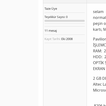
Taze Üye
selam
normald
Teşekkür
Sayısı
: 0
peşin o
kartı, 
11
mesaj
Pavili
Kayıt Tarihi:
Eki 2008
İŞLEMCİ
RAM: 2
HDD: 2
OPTİK 
EKRAN 
2 GB D
Altec 
Micros
,8206.