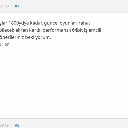
21:00
|
#1
lar 1800ytlye kadar. güncel oyunları rahat
ilecek ekran kartlı, performanslı 64bit işlemcili
önerileriniz bekliyorum.
rler.
08:19
|
#2