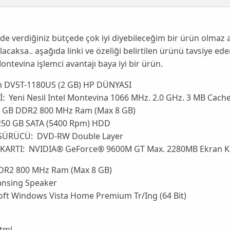
e verdiğiniz bütçede çok iyi diyebileceğim bir ürün olmaz 
lacaksa.. aşağıda linki ve özeliği belirtilen ürünü tavsiye e
Montevina işlemci avantajı baya iyi bir ürün.
on DV5T-1180US (2 GB) HP DÜNYASI
: Yeni Nesil Intel Montevina 1066 MHz. 2.0 GHz. 3 MB Cache
 GB DDR2 800 MHz Ram (Max 8 GB)
50 GB SATA (5400 Rpm) HDD
SÜRÜCÜ: DVD-RW Double Layer
KARTI: NVIDIA® GeForce® 9600M GT Max. 2280MB Ekran Ka
DR2 800 MHz Ram (Max 8 GB)
Lansing Speaker
oft Windows Vista Home Premium Tr/Ing (64 Bit)
html