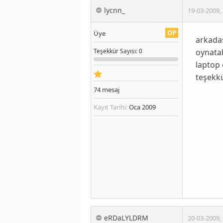
lycnn_
19-03-2009
,
OP
Üye
arkadaş
oynatab
Teşekkür
Sayısı
: 0
laptop 
teşekkü
74
mesaj
Kayıt Tarihi:
Oca 2009
eRDaLYLDRM
20-03-2009
,