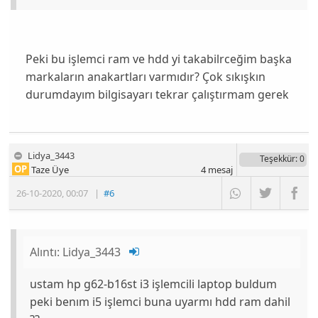
Peki bu işlemci ram ve hdd yi takabilrceğim başka
markaların anakartları varmıdır? Çok sıkışkın
durumdayım bilgisayarı tekrar çalıştırmam gerek
Lidya_3443
Teşekkür
: 0
OP
Taze Üye
4
mesaj
26-10-2020
,
00:07
|
#6
Alıntı:
Lidya_3443
ustam hp g62-b16st i3 işlemcili laptop buldum
peki benım i5 işlemci buna uyarmı hdd ram dahil