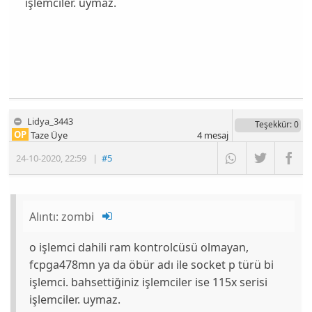
işlemciler. uymaz.
Lidya_3443
Teşekkür
: 0
OP
Taze Üye
4
mesaj
24-10-2020
,
22:59
|
#5
Alıntı:
zombi
o işlemci dahili ram kontrolcüsü olmayan,
fcpga478mn ya da öbür adı ile socket p türü bi
işlemci. bahsettiğiniz işlemciler ise 115x serisi
işlemciler. uymaz.