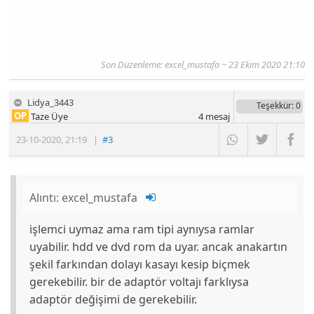
Son Düzenleme: excel_mustafa ~ 23 Ekim 2020 21:10
Lidya_3443
Teşekkür
: 0
OP
Taze Üye
4
mesaj
23-10-2020
,
21:19
|
#3
Alıntı:
excel_mustafa
işlemci uymaz ama ram tipi aynıysa ramlar
uyabilir. hdd ve dvd rom da uyar. ancak anakartın
şekil farkından dolayı kasayı kesip biçmek
gerekebilir. bir de adaptör voltajı farklıysa
adaptör değişimi de gerekebilir.