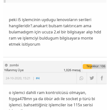
peki i5 işlemcinin uydugu lenovoların serileri
hangileridir?.anakart bulsam taktırıcam ama
bulamadıgım için ucuza 2.el bir bilgisayar alıp hdd
ram ve işlemciyi buldugum bilgisayara monte
etmek isitiyorum
zombi
Teşekkür
: 106
Yıllanmış Üye
1,026
mesaj
24-10-2020
,
15:21
|
#4
o işlemci dahili ram kontrolcüsü olmayan,
fcpga478mn ya da öbür adı ile socket p türü bi
işlemci. bahsettiğiniz işlemciler ise 115x serisi