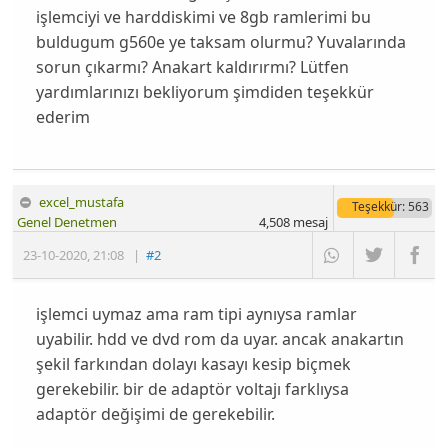
işlemciyi ve harddiskimi ve 8gb ramlerimi bu
buldugum g560e ye taksam olurmu? Yuvalarında
sorun çıkarmı? Anakart kaldırırmı? Lütfen
yardımlarınızı bekliyorum şimdiden teşekkür
ederim
excel_mustafa
Teşekkür
: 563
Genel Denetmen
4,508
mesaj
23-10-2020
,
21:08
|
#2
işlemci uymaz ama ram tipi aynıysa ramlar
uyabilir. hdd ve dvd rom da uyar. ancak anakartın
şekil farkından dolayı kasayı kesip biçmek
gerekebilir. bir de adaptör voltajı farklıysa
adaptör değişimi de gerekebilir.