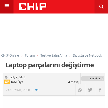
CHIP Online
Forum
Test ve Satın Alma
Dizüstü ve Netbook
Laptop parçalarını değiştirme
Lidya_3443
Teşekkür
: 0
OP
Taze Üye
4
mesaj
23-10-2020
,
21:00
|
#1