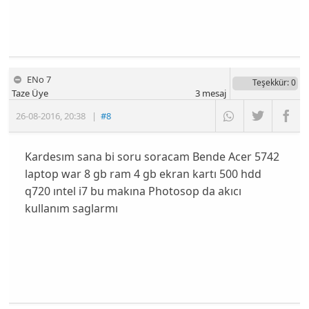
ENo 7
Teşekkür
: 0
Taze Üye
3
mesaj
26-08-2016
,
20:38
|
#8
Kardesım sana bi soru soracam Bende Acer 5742
laptop war 8 gb ram 4 gb ekran kartı 500 hdd
q720 ıntel i7 bu makına Photosop da akıcı
kullanım saglarmı