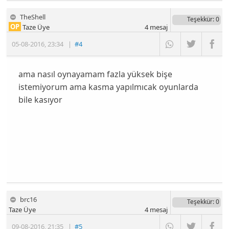
TheShell
Teşekkür
: 0
OP
Taze Üye
4
mesaj
05-08-2016
,
23:34
|
#4
ama nasıl oynayamam fazla yüksek bişe
istemiyorum ama kasma yapılmıcak oyunlarda
bile kasıyor
brc16
Teşekkür
: 0
Taze Üye
4
mesaj
09-08-2016
,
21:35
|
#5