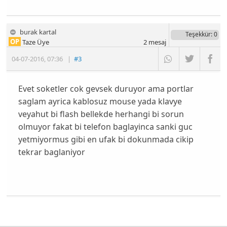
burak kartal
Teşekkür
: 0
OP
Taze Üye
2
mesaj
04-07-2016
,
07:36
|
#3
Evet soketler cok gevsek duruyor ama portlar
saglam ayrica kablosuz mouse yada klavye
veyahut bi flash bellekde herhangi bi sorun
olmuyor fakat bi telefon baglayinca sanki guc
yetmiyormus gibi en ufak bi dokunmada cikip
tekrar baglaniyor