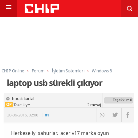
CHIP Online
Forum
İşletim Sistemleri
Windows 8
laptop usb sürekli çıkıyor
burak kartal
Teşekkür
: 0
OP
Taze Üye
2
mesaj
30-06-2016
,
02:06
|
#1
Herkese iyi sahurlar, acer v17 marka oyun