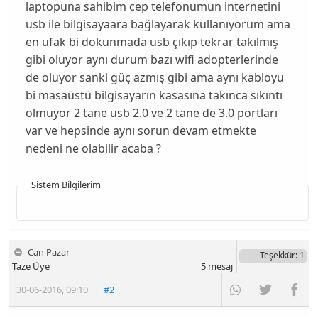
laptopuna sahibim cep telefonumun internetini
usb ile bilgisayaara bağlayarak kullanıyorum ama
en ufak bi dokunmada usb çıkıp tekrar takılmış
gibi oluyor aynı durum bazı wifi adopterlerinde
de oluyor sanki güç azmış gibi ama aynı kabloyu
bi masaüstü bilgisayarın kasasına takınca sıkıntı
olmuyor 2 tane usb 2.0 ve 2 tane de 3.0 portları
var ve hepsinde aynı sorun devam etmekte
nedeni ne olabilir acaba ?
Sistem Bilgilerim
Can Pazar
Teşekkür
: 1
Taze Üye
5
mesaj
30-06-2016
,
09:10
|
#2