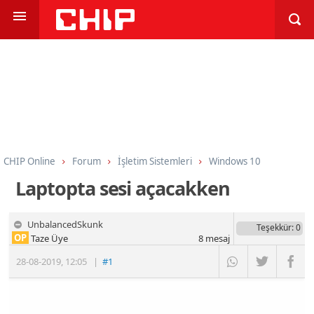
CHIP Online
Forum
İşletim Sistemleri
Windows 10
Laptopta sesi açacakken
UnbalancedSkunk
Teşekkür
: 0
OP
Taze Üye
8
mesaj
28-08-2019
,
12:05
|
#1