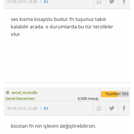
29-08-2019
,
18:38
|
#2
ses kısma kısayolu budur. fn tuşunuz takılı
kalabilir arada. o durumlarda bu tür terslikler
olur.
excel_mustafa
Teşekkür
: 563
Genel Denetmen
4,508
mesaj
30-08-2019
,
22:48
|
#3
biostan fn nin işlevini değiştirebilirsin.