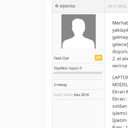
alpertos
26-11-2016
,
Merhab
yaklaşı
gelmeye
gelece
düşünüy
OP
2. el a
Taze Üye
verirse
Teşekkür
Sayısı
: 0
LAPTOP
MODEL:
2
mesaj
Ekran 
Kayıt Tarihi:
Kas 2016
Ekran :
soldan
işlemci
İşletim
Ram : 