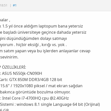
18:51
|
#1
alar ,
k 1.5 yıl önce aldığım laptopum bana yetersiz
 başladı üniversiteye geçince dahada yetersiz
ğini düşündüğümden dolayı satmayı
orum . hiçbir eksiği , kırığı vs. yok .
lım satım yapan veya bu işlerden anlayanlar cevap
 sevinirim.
 ÖZELLİKLERİ:
 ASUS N550jk-CN090H
Kartı: GTX 850M DDR3/4GB 128 bit
 15.6" / 1920x1080 piksel / mat ekran sağdan
 bakınca görüntüde bozulma olmuyor.
 : Intel Core i7-4700HQ cpu @2.40GHz
 Sistemi : windows 8.1 single Language 64 bit (Orijinal)
16 GB