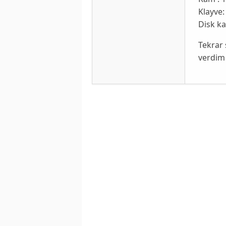
Klayve:
Disk ka
Tekrar 
verdim 