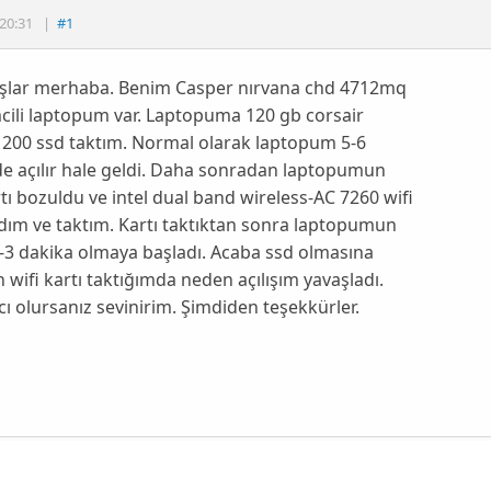
20:31
|
#1
şlar merhaba. Benim Casper nırvana chd 4712mq
mcili laptopum var. Laptopuma 120 gb corsair
 200 ssd taktım. Normal olarak laptopum 5-6
e açılır hale geldi. Daha sonradan laptopumun
rtı bozuldu ve intel dual band wireless-AC 7260 wifi
ldım ve taktım. Kartı taktıktan sonra laptopumun
 2-3 dakika olmaya başladı. Acaba ssd olmasına
wifi kartı taktığımda neden açılışım yavaşladı.
ı olursanız sevinirim. Şimdiden teşekkürler.