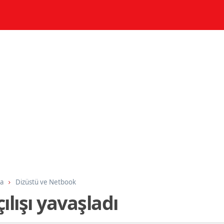
ma
Dizüstü ve Netbook
lışı yavaşladı