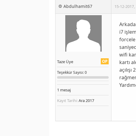
Abdulhamit67
15-12-2017
,
Arkada
i7 işle
forcele
saniyed
wifi ka
OP
kartı a
Taze Üye
açılışı
Teşekkür
Sayısı
: 0
rağmen 
Yardımc
1
mesaj
Kayıt Tarihi:
Ara 2017