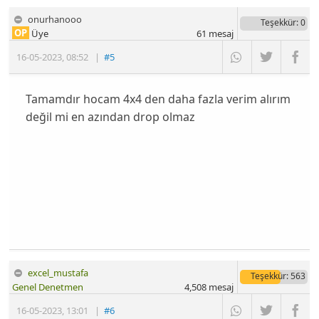
onurhanooo
Teşekkür
: 0
OP
Üye
61
mesaj
16-05-2023
,
08:52
|
#5
Tamamdır hocam 4x4 den daha fazla verim alırım
değil mi en azından drop olmaz
excel_mustafa
Teşekkür
: 563
Genel Denetmen
4,508
mesaj
16-05-2023
,
13:01
|
#6