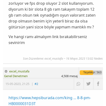
zorluyor ve fps drop oluyor 2 slot kullanıyorum.
diyorum ki bir slota 8 gb ram takayım toplam 12
gb ram olsun tek oynadığım oyun valorant zaten
drop olmasın benim için yeterli biraz da olsa
götürsün yani sizce böyle yapmam mantıklı mı ?
Ve hangi ramı almalıyım link bırakabilirseniz
sevinirim
Son Düzenleme: excel_mustafa ~ 16 Mayıs 2023 13:02 Neden:
excel_mustafa
Teşekkür
: 563
Genel Denetmen
4,508
mesaj
15-05-2023
,
21:25
|
#2
https://www.hepsiburada.com/king ... 8-8-pm-
HB0000031D3T