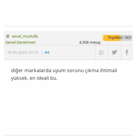
excel_mustafa
Teşekkür
: 563
Genel Denetmen
4,508
mesaj
16-05-2023
,
07:13
|
#4
diğer markalarda uyum sorunu çıkma ihtimali
yüksek. en ideali bu.