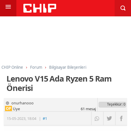
CHIP Online
Forum
Bilgisayar Bileşenleri
İşlemci, Anakart, Bellek
Lenovo V15 Ada Ryzen 5 Ram
Önerisi
onurhanooo
Teşekkür
: 0
OP
Üye
61
mesaj
15-05-2023
,
18:04
|
#1