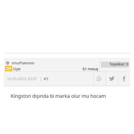
onurhanooo
Teşekkür
: 0
OP
Üye
61
mesaj
16-05-2023
,
02:07
|
#3
Kingston dışında bi marka olur mu hocam