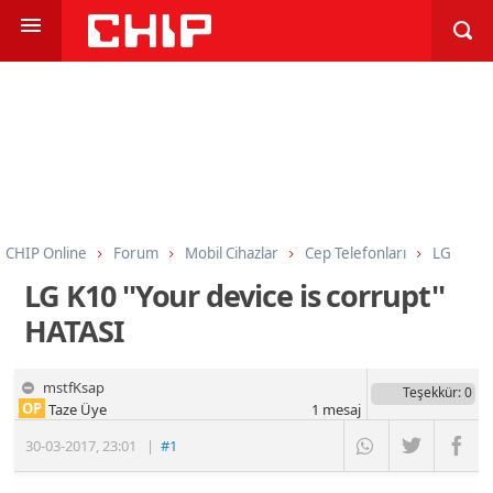
CHIP Online
Forum
Mobil Cihazlar
Cep Telefonları
LG
LG K10 ''Your device is corrupt''
HATASI
mstfKsap
Teşekkür
: 0
OP
Taze Üye
1
mesaj
30-03-2017
,
23:01
|
#1