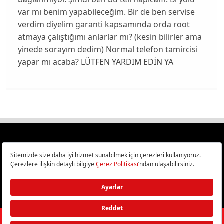
var mı benim yapabileceğim. Bir de ben servise
verdim diyelim garanti kapsamında orda root
atmaya çalıştığımı anlarlar mı? (kesin bilirler ama
yinede sorayım dedim) Normal telefon tamircisi
yapar mı acaba? LÜTFEN YARDIM EDİN YA
Türkiye
Cep Telefonu İncelemeleri,
Bilişim ve Teknoloji Haberleri CHIP Online’da!
©
2026
Doğan Burda Dergi Yayıncılık ve Pazarlama A.Ş.
/ Tüm hakları