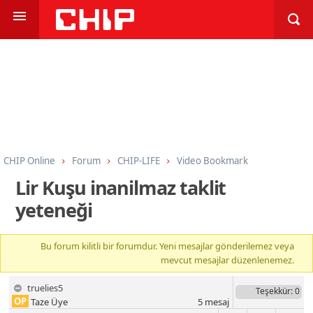
CHIP Online
Forum
CHIP-LIFE
Video Bookmark
Lir Kuşu inanilmaz taklit
yeteneği
Bu forum kilitli bir forumdur. Yeni mesajlar gönderilemez veya
mevcut mesajlar düzenlenemez.
truelies5
Teşekkür
: 0
OP
Taze Üye
5
mesaj