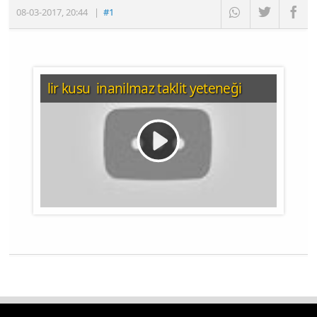
08-03-2017
,
20:44
|
#1
lir kusu inanilmaz taklit yeteneği