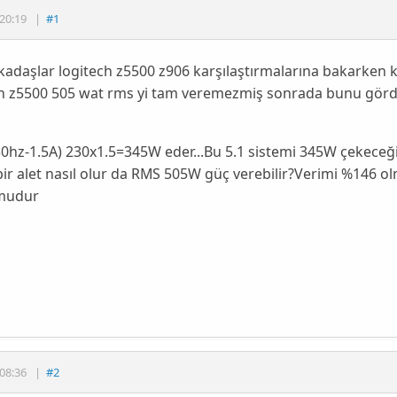
20:19
|
#1
adaşlar logitech z5500 z906 karşılaştırmalarına bakarken k
ch z5500 505 wat rms yi tam veremezmiş sonrada bunu gö
0hz-1.5A) 230x1.5=345W eder...Bu 5.1 sistemi 345W çekeceğ
ir alet nasıl olur da RMS 505W güç verebilir?Verimi %146 ol
mudur
08:36
|
#2