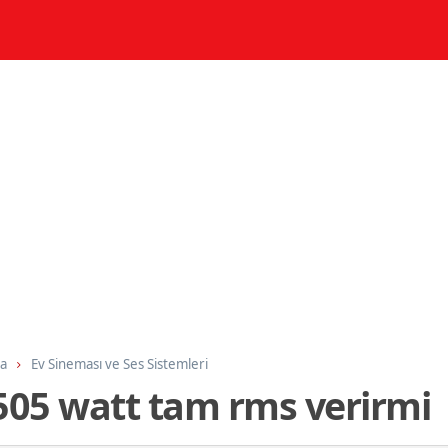
ma
Ev Sineması ve Ses Sistemleri
 505 watt tam rms verirmi