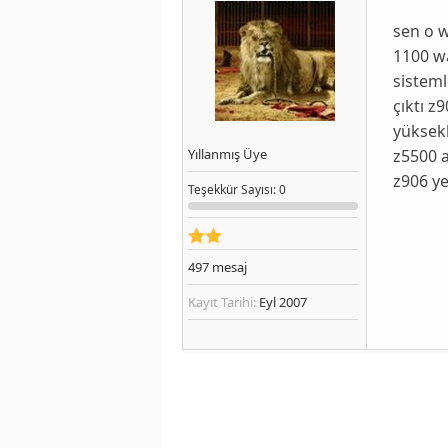
sen o 
1100 wa
sisteml
çıktı z
yüksekl
z5500 a
Yıllanmış Üye
z906 ye
Teşekkür
Sayısı
: 0
497
mesaj
Kayıt Tarihi:
Eyl 2007