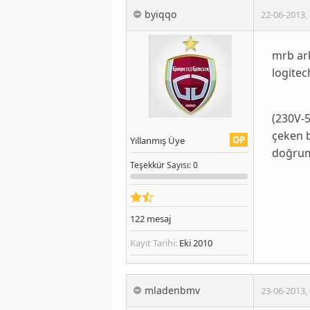
byiqqo
22-06-2013
,
mrb ark
logite
(230V-5
çeken b
OP
Yıllanmış Üye
doğru
Teşekkür
Sayısı
: 0
122
mesaj
Kayıt Tarihi:
Eki 2010
mladenbmv
23-06-2013
,