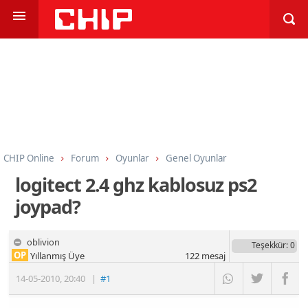
CHIP Online
Forum
Oyunlar
Genel Oyunlar
logitect 2.4 ghz kablosuz ps2
joypad?
oblivion
Teşekkür
: 0
OP
Yıllanmış Üye
122
mesaj
14-05-2010
,
20:40
|
#1