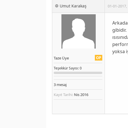
Umut Karakaş
01-01-2017
,
Arkada
gibidir
ısısını
perfor
yoksa i
OP
Taze Üye
Teşekkür
Sayısı
: 0
3
mesaj
Kayıt Tarihi:
Nis 2016