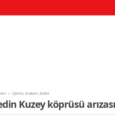
nleri
İşlemci, Anakart, Bellek
edin Kuzey köprüsü arızas