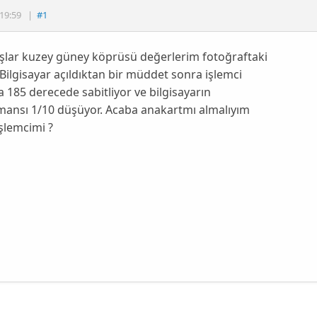
19:59
|
#1
şlar kuzey güney köprüsü değerlerim fotoğraftaki
. Bilgisayar açıldıktan bir müddet sonra işlemci
da 185 derecede sabitliyor ve bilgisayarın
mansı 1/10 düşüyor. Acaba anakartmı almalıyım
şlemcimi ?