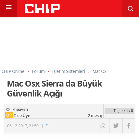
CHIP Online
Forum
İşletim Sistemleri
Mac OS
Mac Osx Sierra da Büyük
Güvenlik Açığı
7heaven
Teşekkür
: 0
OP
Taze Üye
2
mesaj
06-12-2017
,
21:50
|
#1