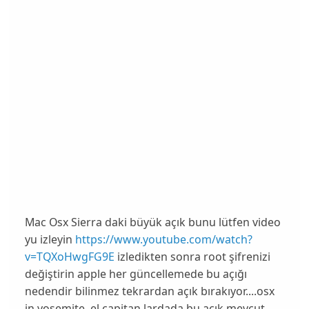
Mac Osx Sierra daki büyük açık bunu lütfen video
yu izleyin
https://www.youtube.com/watch?
v=TQXoHwgFG9E
izledikten sonra root şifrenizi
değiştirin apple her güncellemede bu açığı
nedendir bilinmez tekrardan açık bırakıyor....osx
in yosemite, el capitan lardada bu açık mevcut