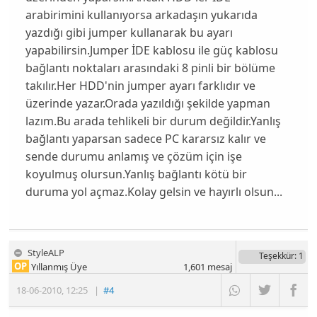
arabirimini kullanıyorsa arkadaşın yukarıda
yazdığı gibi jumper kullanarak bu ayarı
yapabilirsin.Jumper İDE kablosu ile güç kablosu
bağlantı noktaları arasındaki 8 pinli bir bölüme
takılır.Her HDD'nin jumper ayarı farklıdır ve
üzerinde yazar.Orada yazıldığı şekilde yapman
lazım.Bu arada tehlikeli bir durum değildir.Yanlış
bağlantı yaparsan sadece PC kararsız kalır ve
sende durumu anlamış ve çözüm için işe
koyulmuş olursun.Yanlış bağlantı kötü bir
duruma yol açmaz.Kolay gelsin ve hayırlı olsun...
StyleALP
Teşekkür
: 1
OP
Yıllanmış Üye
1,601
mesaj
18-06-2010
,
12:25
|
#4