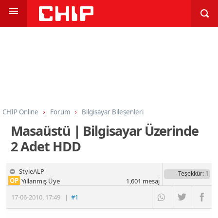
CHIP Online
Forum
Bilgisayar Bileşenleri
Sabit Diskler, SSD, Flash Bellek
Masaüstü | Bilgisayar Üzerinde
2 Adet HDD
StyleALP
Teşekkür
: 1
OP
Yıllanmış Üye
1,601
mesaj
17-06-2010
,
17:49
|
#1