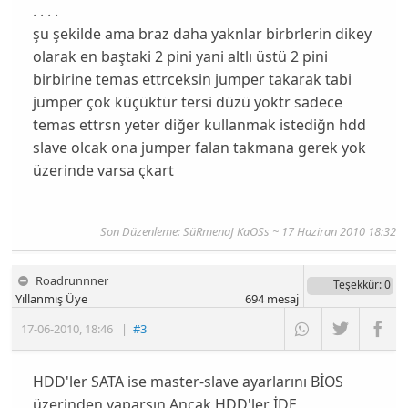
. . . .
şu şekilde ama braz daha yaknlar birbrlerin dikey
olarak en baştaki 2 pini yani altlı üstü 2 pini
birbirine temas ettrceksin jumper takarak tabi
jumper çok küçüktür tersi düzü yoktr sadece
temas ettrsn yeter diğer kullanmak istediğn hdd
slave olcak ona jumper falan takmana gerek yok
üzerinde varsa çkart
Son Düzenleme: SüRmenaJ KaOSs ~ 17 Haziran 2010 18:32
Roadrunnner
Teşekkür
: 0
Yıllanmış Üye
694
mesaj
17-06-2010
,
18:46
|
#3
HDD'ler SATA ise master-slave ayarlarını BİOS
üzerinden yaparsın.Ancak HDD'ler İDE