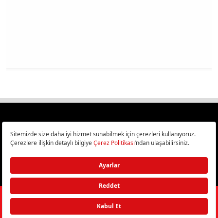
Türkiye
Cep Telefonu İncelemeleri,
Bilişim ve Teknoloji Haberleri CHIP Online’da!
©
2026
Doğan Burda Dergi Yayıncılık ve Pazarlama A.Ş.
/ Tüm hakları
saklıdır.