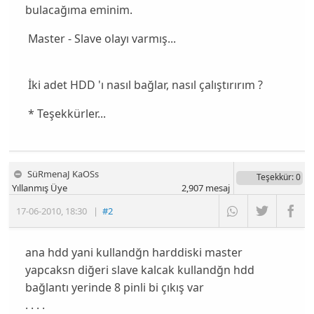
bulacağıma eminim.
Master - Slave olayı varmış...
İki adet HDD 'ı nasıl bağlar, nasıl çalıştırırım ?
* Teşekkürler...
SüRmenaJ KaOSs
Teşekkür
: 0
Yıllanmış Üye
2,907
mesaj
17-06-2010
,
18:30
|
#2
ana hdd yani kullandğn harddiski master
yapcaksn diğeri slave kalcak kullandğn hdd
bağlantı yerinde 8 pinli bi çıkış var
. . . .