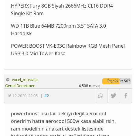
HYPERX Fury 8GB Siyah 2666MHz CL16 DDR4
Single Kit Ram
WD 1TB Blue 64MB 7200rpm 3.5" SATA 3.0
Harddisk
POWER BOOST VK-E03C Rainbow RGB Mesh Panel
USB 3.0 Mid Tower Kasa
excel_mustafa
Teşekkür
: 563
Genel Denetmen
4,508
mesaj
16-12-2020
,
22:05
|
#2
powerboost psu lar pek iyi değil aerocool
öneririm hatta aerocool 500w kasa alabilirsin.
ram modelinin anakart destek listesinde