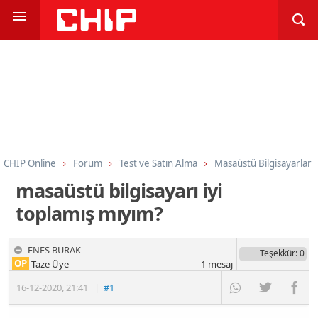
CHIP Online
Forum
Test ve Satın Alma
Masaüstü Bilgisayarlar
masaüstü bilgisayarı iyi
toplamış mıyım?
ENES BURAK
Teşekkür
: 0
OP
Taze Üye
1
mesaj
16-12-2020
,
21:41
|
#1