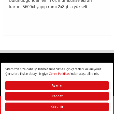
bulunduğundan emin ol. mümkünse ekran
kartını 5600xt yapıp ramı 2x8gb a yükselt.
Türkiye
Cep Telefonu İncelemeleri,
Bilişim ve Teknoloji Haberleri CHIP Online’da!
©
2026
Doğan Burda Dergi Yayıncılık ve Pazarlama A.Ş.
/ Tüm hakları
saklıdır.