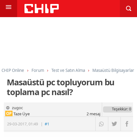
CHIP Online
Forum
Test ve Satın Alma
Masaüstü Bilgisayarlar
Masaüstü pc topluyorum bu
toplama pc nasıl?
zugoc
Teşekkür
: 0
OP
Taze Üye
2
mesaj
29-03-2017
,
01:49
|
#1