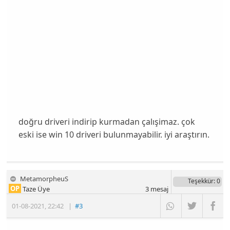
doğru driveri indirip kurmadan çalışimaz. çok
eski ise win 10 driveri bulunmayabilir. iyi araştırın.
MetamorpheuS
Teşekkür
: 0
OP
Taze Üye
3
mesaj
01-08-2021
,
22:42
|
#3