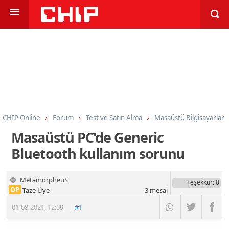
CHIP Online
Forum
Test ve Satın Alma
Masaüstü Bilgisayarlar
Masaüstü PC'de Generic
Bluetooth kullanım sorunu
MetamorpheuS
Teşekkür
: 0
OP
Taze Üye
3
mesaj
01-08-2021
,
12:59
|
#1