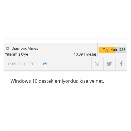
DiamondMines
Teşekkür
: 988
Yıllanmış Üye
10,394
mesaj
07-09-2021
,
23:03
|
#5
Windows 10 desteklemiyordur, kısa ve net.