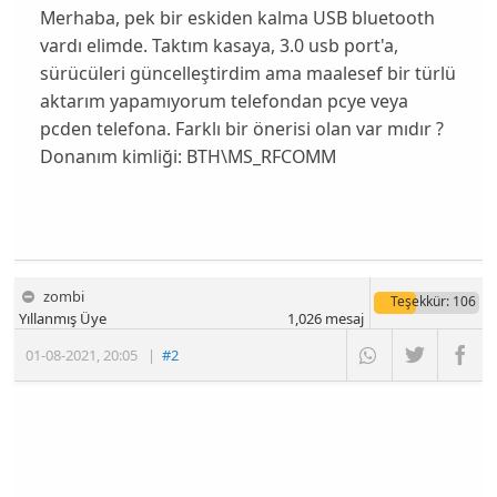
Merhaba, pek bir eskiden kalma USB bluetooth
vardı elimde. Taktım kasaya, 3.0 usb port'a,
sürücüleri güncelleştirdim ama maalesef bir türlü
aktarım yapamıyorum telefondan pcye veya
pcden telefona. Farklı bir önerisi olan var mıdır ?
Donanım kimliği: BTH\MS_­RFCOMM
zombi
Teşekkür
: 106
Yıllanmış Üye
1,026
mesaj
01-08-2021
,
20:05
|
#2