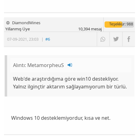
DiamondMines
Teşekkür
: 988
Yıllanmış Üye
10,394
mesaj
07-09-2021
,
23:03
|
#6
Alıntı:
MetamorpheuS
Web'de araştırdığıma göre win10 destekliyor.
Yalnız ilginçtir aktarım sağlayamıyorum bir türlü.
Windows 10 desteklemiyordur, kısa ve net.