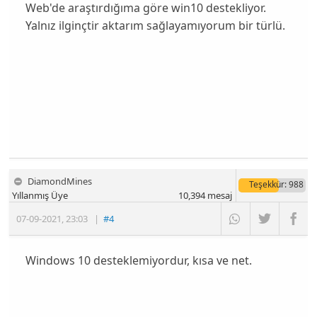
Web'de araştırdığıma göre win10 destekliyor.
Yalnız ilginçtir aktarım sağlayamıyorum bir türlü.
DiamondMines
Teşekkür
: 988
Yıllanmış Üye
10,394
mesaj
07-09-2021
,
23:03
|
#4
Windows 10 desteklemiyordur, kısa ve net.