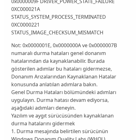
0x0000009F DRIVER_POWER_STATE_FAILURE
0XC000021A
STATUS_SYSTEM_PROCESS_TERMINATED
0XC0000221
STATUS_IMAGE_CHECKSUM_MISMATCH
Not: 0x0000001E, 0x0000000A ve 0x0000007B
numaralı durma hataları genel donanım
hatalarından da kaynaklanabilir. Burada
gösterilen adımlar bu hataları gidermezse,
Donanım Arızalarından Kaynaklanan Hatalar
konusunda anlatılan adımlara bakın.
Genel Durma Hataları bölümündeki adımları
uygulayın. Durma hatası devam ediyorsa,
aşağıdaki adımları deneyin.
Yazılım ve aygıt sürücüsünden kaynaklanan
durma hatalarını gidermek
1. Durma mesajında belirtilen sürücünün
Windows Donanım Quality Labs (WHQL)