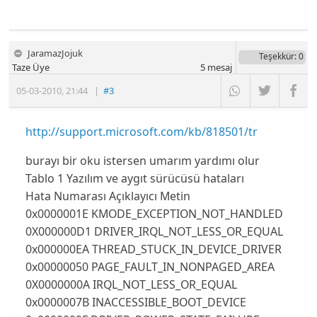
JaramazJojuk
Teşekkür
: 0
Taze Üye
5
mesaj
05-03-2010
,
21:44
|
#3
http://support.microsoft.com/kb/818501/tr
burayı bir oku istersen umarım yardımı olur
Tablo 1 Yazılım ve aygıt sürücüsü hataları
Hata Numarası Açıklayıcı Metin
0x0000001E KMODE_EXCEPTION_NOT_HANDLED
0X000000D1 DRIVER_IRQL_NOT_LESS_OR_EQUAL
0x000000EA THREAD_STUCK_IN_DEVICE_DRIVER
0x00000050 PAGE_FAULT_IN_NONPAGED_AREA
0X0000000A IRQL_NOT_LESS_OR_EQUAL
0x0000007B INACCESSIBLE_BOOT_DEVICE