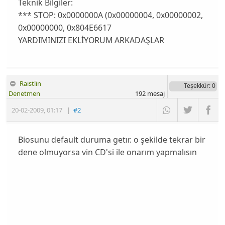
Teknik Bilgiler:
*** STOP: 0x0000000A (0x00000004, 0x00000002,
0x00000000, 0x804E6617
YARDIMINIZI EKLİYORUM ARKADAŞLAR
Raistlin
Teşekkür
: 0
Denetmen
192
mesaj
20-02-2009
,
01:17
|
#2
Biosunu default duruma getır. o şekilde tekrar bir
dene olmuyorsa vin CD'si ile onarım yapmalısın