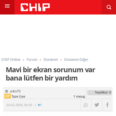
CHIP Online
Forum
Donanım
Donanım Diğer
Mavi bir ekran sorunum var
bana lütfen bir yardım
srkn75
Teşekkür
: 0
OP
Taze Üye
1
mesaj
20-02-2009
,
00:20
|
#1