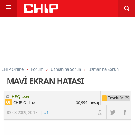
CHIP Online
Forum
Uzmanına Sorun
Uzmanına Sorun
MAVİ EKRAN HATASI
HPQ-User
Teşekkür
: 29
OP
CHIP Online
30,996
mesaj
03-03-2009
,
20:17
|
#1