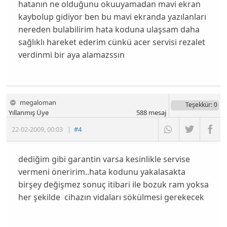
hatanın ne olduğunu okuuyamadan mavi ekran
kaybolup gidiyor ben bu mavi ekranda yazılanları
nereden bulabilirim hata koduna ulaşsam daha
sağlıklı hareket ederim cünkü acer servisi rezalet
verdinmi bir aya alamazssın
megaloman
Teşekkür
: 0
Yıllanmış Üye
588
mesaj
22-02-2009
,
00:03
|
#4
dediğim gibi garantin varsa kesinlikle servise
vermeni öneririm..hata kodunu yakalasakta
birşey değişmez sonuç itibari ile bozuk ram yoksa
her şekilde cihazın vidaları sökülmesi gerekecek