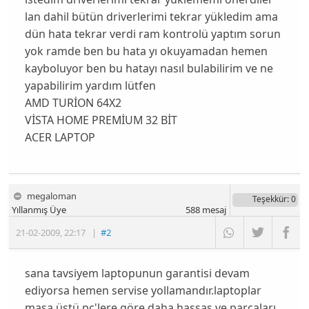
lan dahil bütün driverlerimi tekrar yükledim ama
dün hata tekrar verdi ram kontrolü yaptım sorun
yok ramde ben bu hata yı okuyamadan hemen
kayboluyor ben bu hatayı nasıl bulabilirim ve ne
yapabilirim yardım lütfen
AMD TURİON 64X2
VİSTA HOME PREMİUM 32 BİT
ACER LAPTOP
megaloman
Teşekkür
: 0
Yıllanmış Üye
588
mesaj
21-02-2009
,
22:17
|
#2
sana tavsiyem laptopunun garantisi devam
ediyorsa hemen servise yollamandır.laptoplar
masa üstü pc'lere göre daha hassas ve parçaları