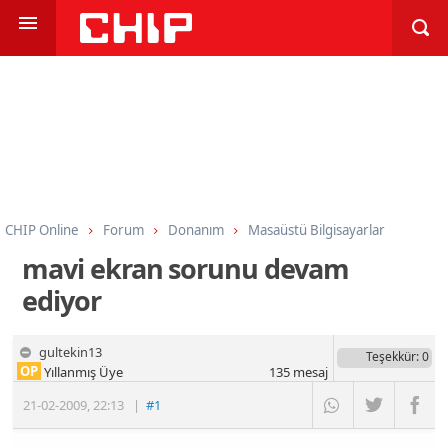
CHIP Online
Forum
Donanım
Masaüstü Bilgisayarlar
mavi ekran sorunu devam
ediyor
gultekin13
Teşekkür
: 0
OP
Yıllanmış Üye
135
mesaj
21-02-2009
,
22:13
|
#1