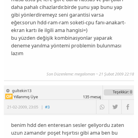
daha pahalı cihazlardır.birde şunu yap bunu yap
gibi yönlerdiremeyz seni garantisi varsa
eğer.sorun hdd-ram-ram soketi-cpu fanı-anakart-
ekran kartı ile ilgili ama hangisi=)
bu yüzden değişik kombinasyonlar yaparak
deneme yanılma yöntemi problemin bulunması
lazım
Son Düzenleme: megaloman ~ 21 Şubat 2009 22:18
gultekin13
Teşekkür
: 0
OP
Yıllanmış Üye
135
mesaj
21-02-2009
,
23:05
|
#3
benim hdd den enteresan sesler geliyordu zaten
uzun zamandır poşet hışırtısı gibi ama ben bu