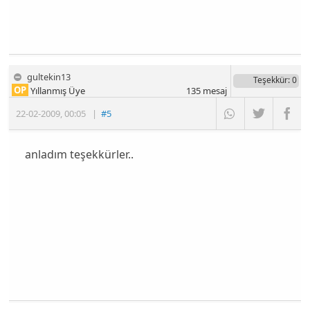
gultekin13
Teşekkür
: 0
OP
Yıllanmış Üye
135
mesaj
22-02-2009
,
00:05
|
#5
anladım teşekkürler..