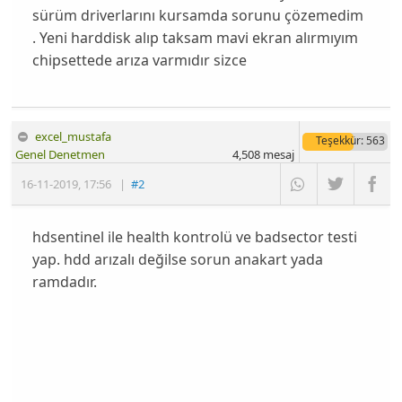
sürüm driverlarını kursamda sorunu çözemedim
. Yeni harddisk alıp taksam mavi ekran alırmıyım
chipsettede arıza varmıdır sizce
excel_mustafa
Teşekkür
: 563
Genel Denetmen
4,508
mesaj
16-11-2019
,
17:56
|
#2
hdsentinel ile health kontrolü ve badsector testi
yap. hdd arızalı değilse sorun anakart yada
ramdadır.