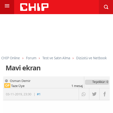
CHIP Online
Forum
Test ve Satın Alma
Dizüstü ve Netbook
Mavi ekran
Osman Demir
Teşekkür
: 0
OP
Taze Üye
1
mesaj
03-11-2019
,
23:30
|
#1