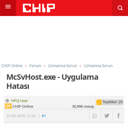
CHIP Online
Forum
Uzmanına Sorun
Uzmanına Sorun
McSvHost.exe - Uygulama
Hatası
HPQ-User
Teşekkür
: 29
OP
CHIP Online
30,996
mesaj
22-05-2010
,
21:29
|
#1