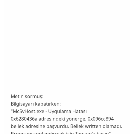
Metin sormuş:
Bilgisayarı kapatırken:
"McSvHost.exe - Uygulama Hatası
0x6280436a adresindeki yönerge, 0x096cc894
bellek adresine başvurdu. Bellek written olamadı.
Programı sonlandırmak için Tamam'a basın"