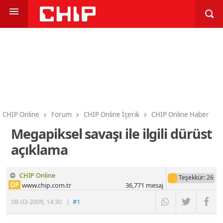
CHIP Online
Forum
CHIP Online İçerik
CHIP Online Haber
Megapiksel savaşı ile ilgili dürüst
açıklama
CHIP Online
Teşekkür
: 26
OP
www.chip.com.tr
36,771
mesaj
08-03-2009
,
14:30
|
#1