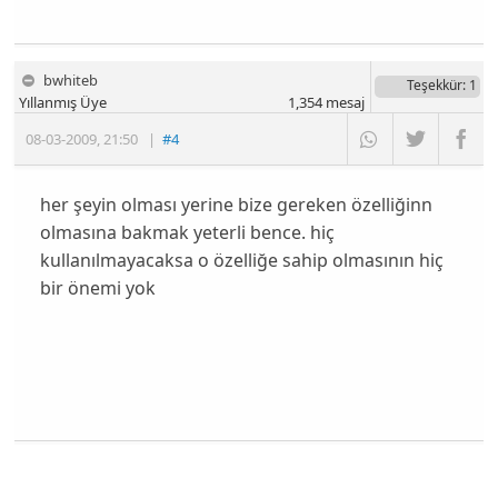
bwhiteb
Teşekkür
: 1
Yıllanmış Üye
1,354
mesaj
08-03-2009
,
21:50
|
#4
her şeyin olması yerine bize gereken özelliğinn
olmasına bakmak yeterli bence. hiç
kullanılmayacaksa o özelliğe sahip olmasının hiç
bir önemi yok