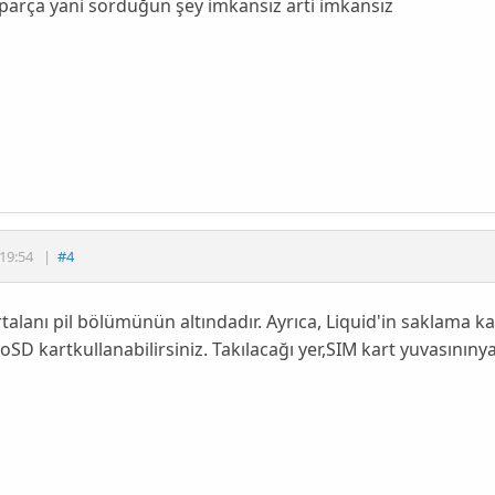
 parça yani sorduğun şey imkansız arti imkansız
19:54
|
#4
t
alanı pil bölümünün altındadır. Ayrıca, Liquid'in saklama ka
oSD kart
kullanabilirsiniz. Takılacağı yer,
SIM kart yuvasının
ya