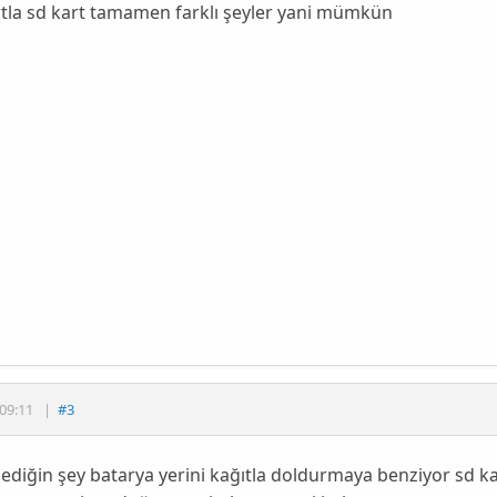
tla sd kart tamamen farklı şeyler yani mümkün
09:11
|
#3
ediğin şey batarya yerini kağıtla doldurmaya benziyor sd k