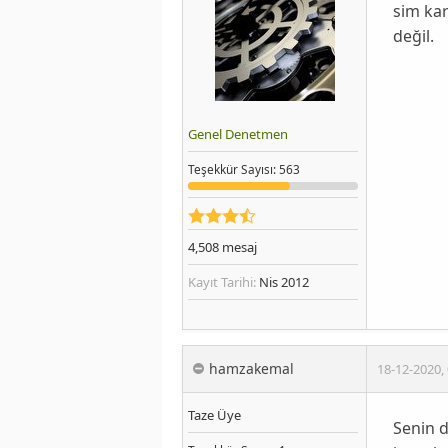
sim kar
değil.
Genel Denetmen
Teşekkür
Sayısı
: 563
4,508
mesaj
Kayıt Tarihi:
Nis 2012
hamzakemal
18-12-2020
,
Taze Üye
Senin d