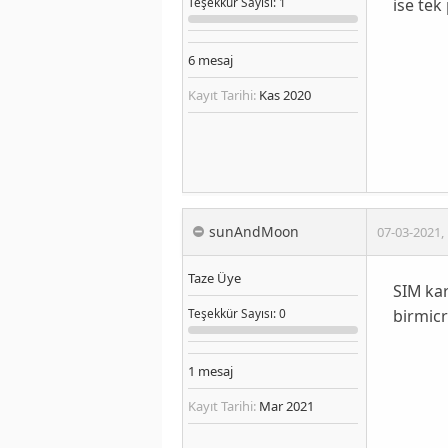
ise tek
Teşekkür
Sayısı
: 1
6
mesaj
Kayıt Tarihi:
Kas 2020
sunAndMoon
07-03-2021
,
Taze Üye
SIM kar
bir
micr
Teşekkür
Sayısı
: 0
1
mesaj
Kayıt Tarihi:
Mar 2021