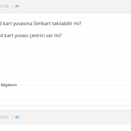
01:06
|
#1
 kart yuvasına Simkart takılabilir mi?
d kart yuvası çevirici var mı?
 Bilgilerim
14:31
|
#2