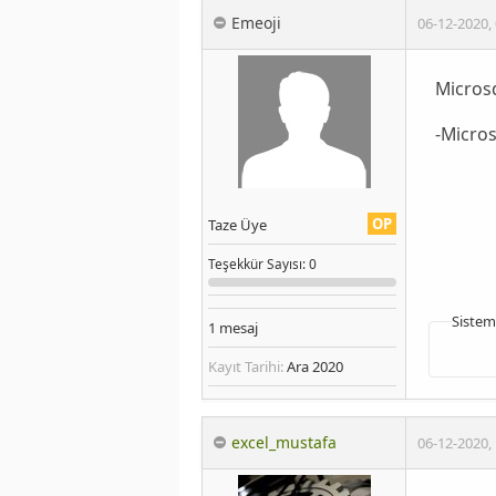
Emeoji
06-12-2020
,
Microsd
-Micros
OP
Taze Üye
Teşekkür
Sayısı
: 0
Sistem
1
mesaj
Kayıt Tarihi:
Ara 2020
excel_mustafa
06-12-2020
,