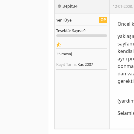
34plt34
12-01-2008
,
OP
Yeni Üye
Öncelik
Teşekkür
Sayısı
: 0
yaklaşı
sayfam
kendisi
35
mesaj
aynı pr
Kayıt Tarihi:
Kas 2007
donma o
dan va
gerekti
(yardım
Selamla