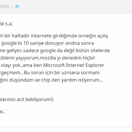
20:05
|
#1
le s.a;
m bir haftadır internete girdiğimde örneğin açılış
 google bi 10 saniye donuyor ondna sonra
ne geliyor..sadece google da değil bütün sitelerde
oblemi yaşıyorum.mozilla yı denedim hiçbir
layı yok..ama ben Microsoft İnternet Explorer
zgeçmem...Bu sorun için bir uzmana sormam
ğini düşündüm ve chip den yardım istiyorum...
larınızı acil bekliyorum!)
r..