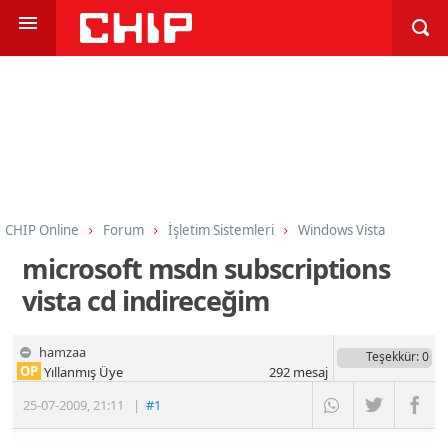
CHIP Online
Forum
İşletim Sistemleri
Windows Vista
microsoft msdn subscriptions
vista cd indireceğim
hamzaa
Teşekkür
: 0
OP
Yıllanmış Üye
292
mesaj
25-07-2009
,
21:11
|
#1