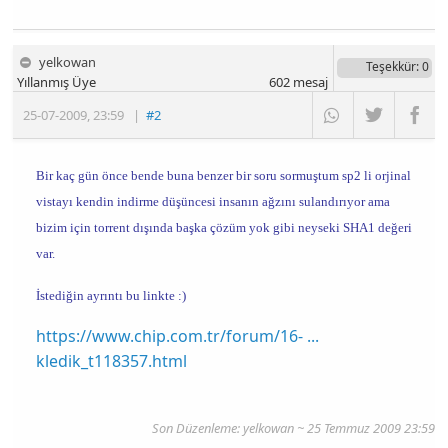
yelkowan
Teşekkür
: 0
Yıllanmış Üye
602
mesaj
25-07-2009
,
23:59
|
#2
Bir kaç gün önce bende buna benzer bir soru sormuştum sp2 li orjinal
vistayı kendin indirme düşüncesi insanın ağzını sulandırıyor ama
bizim için torrent dışında başka çözüm yok gibi neyseki SHA1 değeri
var.
İstediğin ayrıntı bu linkte :)
https://www.chip.com.tr/forum/16- ...
kledik_t118357.html
Son Düzenleme: yelkowan ~ 25 Temmuz 2009 23:59