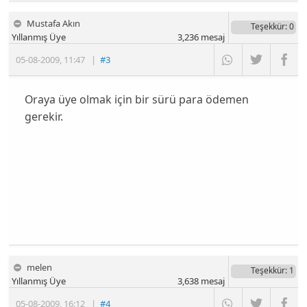
Mustafa Akın
Teşekkür
: 0
Yıllanmış Üye
3,236
mesaj
05-08-2009
,
11:47
|
#3
Oraya üye olmak için bir sürü para ödemen
gerekir.
melen
Teşekkür
: 1
Yıllanmış Üye
3,638
mesaj
05-08-2009
,
16:12
|
#4