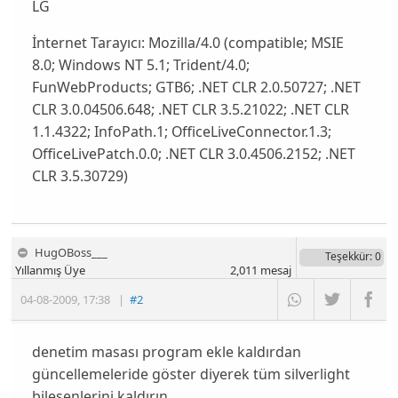
LG
İnternet Tarayıcı:
Mozilla/4.0 (compatible; MSIE
8.0; Windows NT 5.1; Trident/4.0;
FunWebProducts; GTB6; .NET CLR 2.0.50727; .NET
CLR 3.0.04506.648; .NET CLR 3.5.21022; .NET CLR
1.1.4322; InfoPath.1; OfficeLiveConnector.1.3;
OfficeLivePatch.0.0; .NET CLR 3.0.4506.2152; .NET
CLR 3.5.30729)
HugOBoss___
Teşekkür
: 0
Yıllanmış Üye
2,011
mesaj
04-08-2009
,
17:38
|
#2
denetim masası program ekle kaldırdan
güncellemeleride göster diyerek tüm silverlight
bileşenlerini kaldırın...