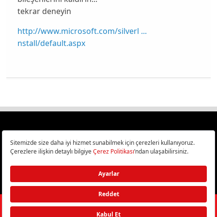
tekrar deneyin
http://www.microsoft.com/silverl ...
nstall/default.aspx
Türkiye
Cep Telefonu İncelemeleri,
Bilişim ve Teknoloji Haberleri CHIP Online’da!
©
2026
Doğan Burda Dergi Yayıncılık ve Pazarlama A.Ş.
/ Tüm hakları