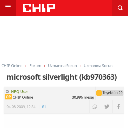
CHIP Online
Forum
Uzmanına Sorun
Uzmanına Sorun
microsoft silverlight (kb970363)
HPQ-User
Teşekkür
: 29
OP
CHIP Online
30,996
mesaj
04-08-2009
,
12:34
|
#1