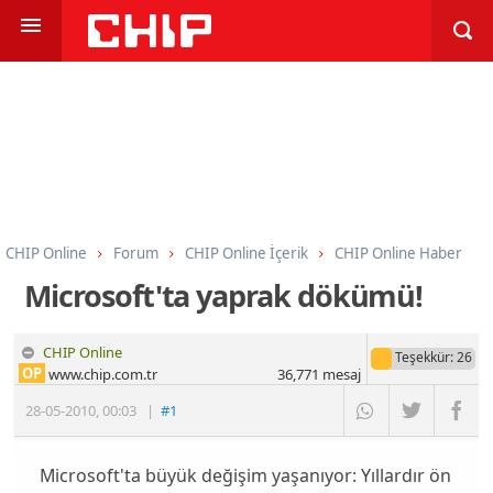
CHIP Online
Forum
CHIP Online İçerik
CHIP Online Haber
Microsoft'ta yaprak dökümü!
CHIP Online
Teşekkür
: 26
OP
www.chip.com.tr
36,771
mesaj
28-05-2010
,
00:03
|
#1
Microsoft'ta büyük değişim yaşanıyor: Yıllardır ön