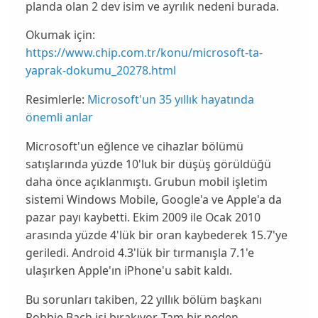
planda olan 2 dev isim ve ayrılık nedeni burada.
Okumak için:
https://www.chip.com.tr/konu/microsoft-ta-
yaprak-dokumu_20278.html
Resimlerle:
Microsoft'un 35 yıllık hayatında
önemli anlar
Microsoft
'un eğlence ve cihazlar bölümü
satışlarında yüzde 10'luk bir düşüş görüldüğü
daha önce açıklanmıştı. Grubun mobil işletim
sistemi Windows Mobile, Google'a ve Apple'a da
pazar payı kaybetti. Ekim 2009 ile Ocak 2010
arasında yüzde 4'lük bir oran kaybederek
15.7
'ye
geriledi.
Android
4.3'lük bir tırmanışla 7.1'e
ulaşırken Apple'ın iPhone'u sabit kaldı.
Bu sorunları takiben, 22 yıllık bölüm başkanı
Robbie Bach işi bırakıyor. Tam bir neden