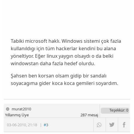
Tabiki microsoft haklı. Windows sistemi çok fazla
kullanıldıgı için tüm hackerlar kendini bu alana
yöneltiyor. Eğer linux yaygın olsaydı o da belki
windowstan daha fazla hedef olurdu.
Şahsen ben korsan olsam gidip bir sandalı
soyacagıma gider koca koca gemileri soyardım.
murat2010
Teşekkür
: 0
Yıllanmış Üye
287
mesaj
03-06-2010
,
21:18
|
#3