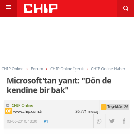
CHIP Online
Forum
CHIP Online İçerik
CHIP Online Haber
Microsoft'tan yanıt: "Dön de
kendine bir bak"
CHIP Online
Teşekkür
: 26
OP
www.chip.com.tr
36,771
mesaj
03-06-2010
,
13:30
|
#1