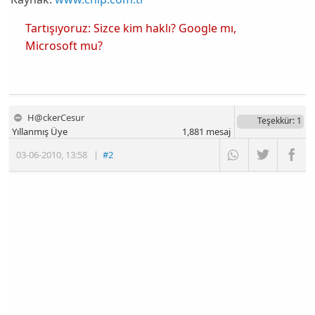
Tartışıyoruz: Sizce kim haklı? Google mı,
Microsoft mu?
H@ckerCesur
Teşekkür
: 1
Yıllanmış Üye
1,881
mesaj
03-06-2010
,
13:58
|
#2