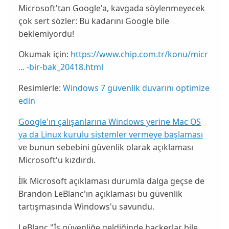
Microsoft'tan Google'a, kavgada söylenmeyecek
çok sert sözler: Bu kadarını Google bile
beklemiyordu!
Okumak için:
https://www.chip.com.tr/konu/micr
... -bir-bak_20418.html
Resimlerle:
Windows 7 güvenlik duvarını optimize
edin
Google'ın çalışanlarına Windows yerine Mac OS
ya da Linux kurulu sistemler vermeye başlaması
ve bunun sebebini güvenlik olarak açıklaması
Microsoft'u kızdırdı.
İlk Microsoft açıklaması durumla dalga geçse de
Brandon LeBlanc
'ın açıklaması bu güvenlik
tartışmasında Windows'u savundu.
LeBlanc "İş güvenliğe geldiğinde
hackerlar
bile