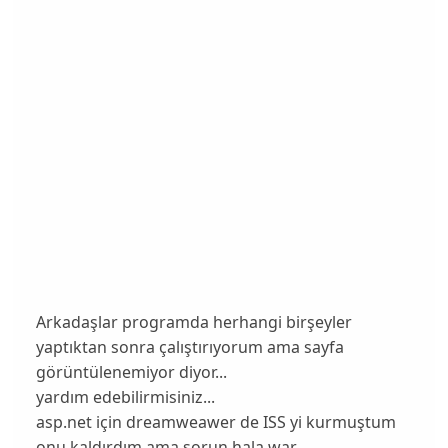
Arkadaşlar programda herhangi birşeyler
yaptıktan sonra çalıştırıyorum ama sayfa
görüntülenemiyor diyor...
yardım edebilirmisiniz...
asp.net için dreamweawer de ISS yi kurmuştum
onu kaldırdım ama sorun hala war