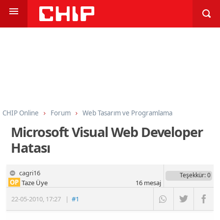
CHIP Online
Forum
Web Tasarım ve Programlama
Web Tasarım Genel
Microsoft Visual Web Developer
Hatası
cagri16
Teşekkür
: 0
OP
Taze Üye
16
mesaj
22-05-2010
,
17:27
|
#1