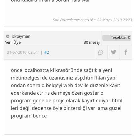
Son Düzenleme:
cagri16
~ 23 Mayıs 2010 20:23
oktayman
Teşekkür
: 0
Yeni Üye
30
mesaj
31-07-2010
,
03:54
|
#2
önce localhostta ki krasöründe sağtıkla yeni
metinbelgesi de uzantısınız asp,html filan yap
ondan sonra o belgeyi web dev.ile düzenle kayıt
ederkende ctrl+s de meye özen göster o
program genelde proje olarak kayırt ediyor html
leri değil dedense öyle bir tersliği var ama güzel
program bence