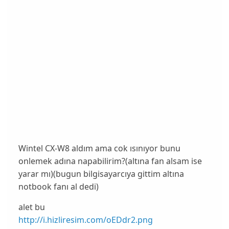
Wintel CX-W8 aldım ama cok ısınıyor bunu
onlemek adına napabilirim?(altına fan alsam ise
yarar mı)(bugun bilgisayarcıya gittim altına
notbook fanı al dedi)
alet bu
http://i.hizliresim.com/oEDdr2.png