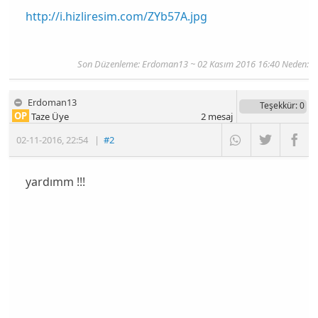
http://i.hizliresim.com/ZYb57A.jpg
Son Düzenleme:
Erdoman13
~ 02 Kasım 2016 16:40 Neden:
Erdoman13
Teşekkür
: 0
OP
Taze Üye
2
mesaj
02-11-2016
,
22:54
|
#2
yardımm !!!