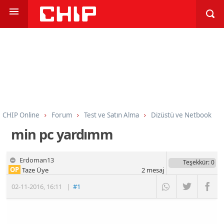
CHIP Online
Forum
Test ve Satın Alma
Dizüstü ve Netbook
min pc yardımm
Erdoman13
Teşekkür
: 0
OP
Taze Üye
2
mesaj
02-11-2016
,
16:11
|
#1