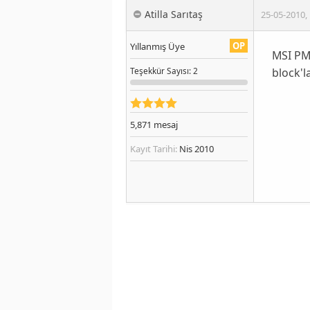
Atilla Sarıtaş
25-05-2010
,
OP
Yıllanmış Üye
MSI PM8
block'l
Teşekkür
Sayısı
: 2
5,871
mesaj
Kayıt Tarihi:
Nis 2010