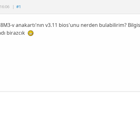
16:06
|
#1
M3-v anakartı'nın v3.11 bios'unu nerden bulabilirim? Bilgis
adı birazcık