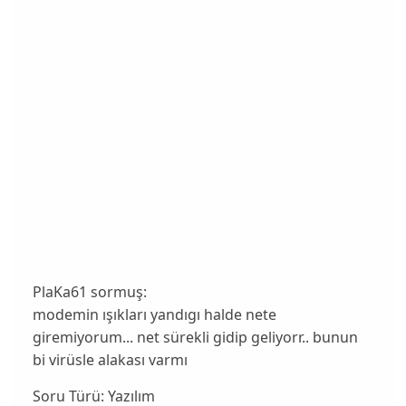
PlaKa61 sormuş:
modemin ışıkları yandıgı halde nete
giremiyorum... net sürekli gidip geliyorr.. bunun
bi virüsle alakası varmı
Soru Türü:
Yazılım