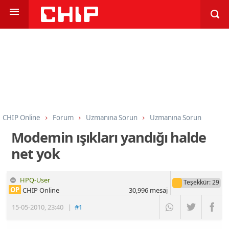
CHIP Online
Forum
Uzmanına Sorun
Uzmanına Sorun
Modemin ışıkları yandığı halde
net yok
HPQ-User
Teşekkür
: 29
OP
CHIP Online
30,996
mesaj
15-05-2010
,
23:40
|
#1