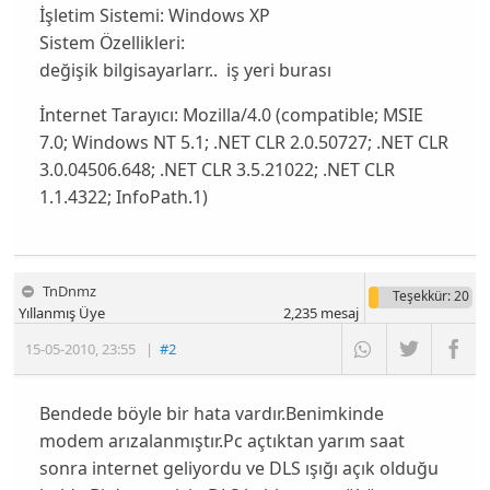
İşletim Sistemi:
Windows XP
Sistem Özellikleri:
değişik bilgisayarlarr.. iş yeri burası
İnternet Tarayıcı:
Mozilla/4.0 (compatible; MSIE
7.0; Windows NT 5.1; .NET CLR 2.0.50727; .NET CLR
3.0.04506.648; .NET CLR 3.5.21022; .NET CLR
1.1.4322; InfoPath.1)
TnDnmz
Teşekkür
: 20
Yıllanmış Üye
2,235
mesaj
15-05-2010
,
23:55
|
#2
Bendede böyle bir hata vardır.Benimkinde
modem arızalanmıştır.Pc açtıktan yarım saat
sonra internet geliyordu ve DLS ışığı açık olduğu