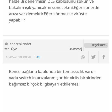
halde.Bi denermisin DLS kablosunu sökün ve
bakalım ışık yanıcakmı sönecekmi.Eğer sönerde
arıza var demektir.Eğer sönmezse virüste
yapabilir.
enderiskender
Teşekkür
: 0
Yeni Üye
36
mesaj
16-05-2010
,
00:28
|
#3
Bence bağlantı kablonda bir temassızlık vardır
yada switch in arızalanmıştır bir virüs birbirinden
bağımsız birçok bilgisayarı etkilemez.