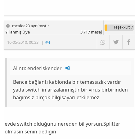
mcafee23 ayrılmıştır
Teşekkür
: 7
Yıllanmış Üye
3,717
mesaj
16-05-2010
,
00:33
|
#4
Alıntı:
enderiskender
Bence bağlantı kablonda bir temassızlık vardır
yada switch in arızalanmıştır bir virüs birbirinden
bağımsız birçok bilgisayarı etkilemez.
evde switch olduğunu nereden biliyorsun.Splitter
olmasın senin dediğin