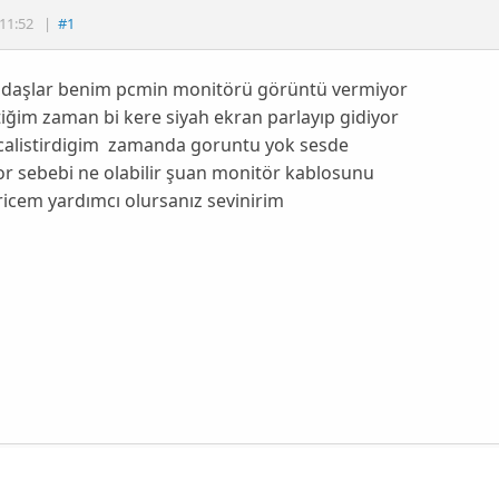
11:52
|
#1
adaşlar benim pcmin monitörü görüntü vermiyor
ktiğim zaman bi kere siyah ekran parlayıp gidiyor
 calistirdigim zamanda goruntu yok sesde
r sebebi ne olabilir şuan monitör kablosunu
ricem yardımcı olursanız sevinirim