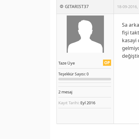
GITARIST37
18-09-2016
,
Sa ark
fişi ta
kasayi
gelmiyo
değişti
OP
Taze Üye
Teşekkür
Sayısı
: 0
2
mesaj
Kayıt Tarihi:
Eyl 2016