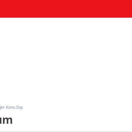
ğer Konu Dışı
num