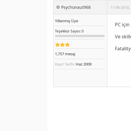
Psychonaut968
11-06-2010
,
Yıllanmış Üye
PC için
Teşekkür
Sayısı
: 0
Ve skil
Fatalit
1,757
mesaj
Kayıt Tarihi:
Haz 2009