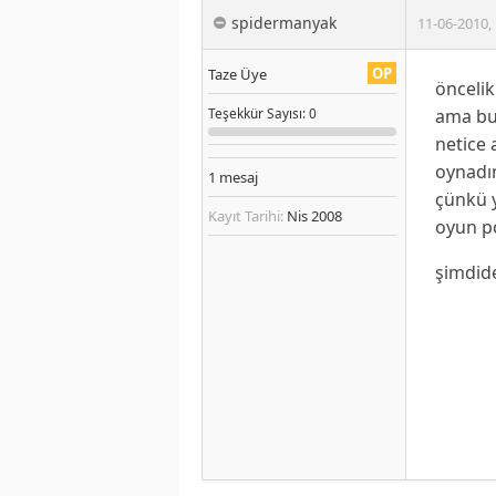
spidermanyak
11-06-2010
,
OP
Taze Üye
önceli
ama bu
Teşekkür
Sayısı
: 0
netice 
oynadım
1
mesaj
çünkü y
Kayıt Tarihi:
Nis 2008
oyun p
şimdide