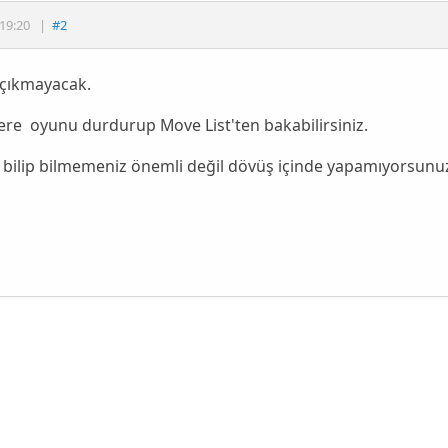
19:20
|
#2
 çıkmayacak.
lere oyunu durdurup Move List'ten bakabilirsiniz.
y bilip bilmemeniz önemli değil dövüş içinde yapamıyorsunu