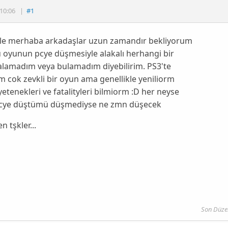
10:06
|
#1
kle merhaba arkadaşlar uzun zamandır bekliyorum
 oyunun pcye düşmesiyle alakalı herhangi bir
alamadım veya bulamadım diyebilirim. PS3'te
 cok zevkli bir oyun ama genellikle yeniliorm
etenekleri ve fatalityleri bilmiorm :D her neyse
cye düştümü düşmediyse ne zmn düşecek
n tşkler...
Son Düze