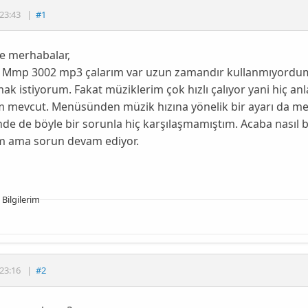
23:43
|
#1
e merhabalar,
 Mmp 3002 mp3 çalarım var uzun zamandır kullanmıyordum. 
ak istiyorum. Fakat müziklerim çok hızlı çalıyor yani hiç an
 mevcut. Menüsünden müzik hızına yönelik bir ayarı da me
de de böyle bir sorunla hiç karşılaşmamıştım. Acaba nasıl 
ım ama sorun devam ediyor.
 Bilgilerim
23:16
|
#2