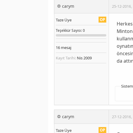
carym
25-12-2016
,
OP
Taze Üye
Herkes
Minton
Teşekkür
Sayısı
: 0
kullanm
oynatım
16
mesaj
öncesin
Kayıt Tarihi:
Nis 2009
da att
Sistem
carym
27-12-2016
,
OP
Taze Üye