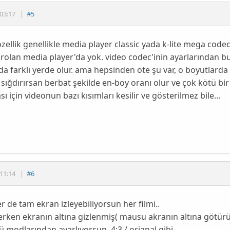
03:17
|
#5
özellik genellikle media player classic yada k-lite mega codec 
varolan media player'da yok. video codec'inin ayarlarından 
da farklı yerde olur. ama hepsinden öte şu var, o boyutlard
sığdırırsan berbat şekilde en-boy oranı olur ve çok kötü bi
ı için videonun bazı kısımları kesilir ve gösterilmez bile...
11:14
|
#6
r de tam ekran izleyebiliyorsun her filmi..
lerken ekranın altına gizlenmiş( mausu akranın altına götür
 modlarından ayarlıyorsun. 4:3 / orjanal gibi..