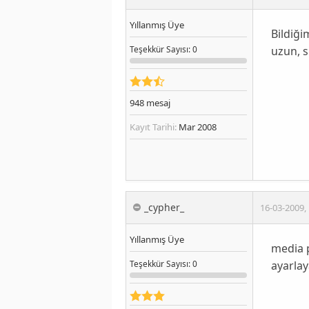
Yıllanmış Üye
Bildiği
uzun, s
Teşekkür
Sayısı
: 0
948
mesaj
Kayıt Tarihi:
Mar 2008
_cypher_
16-03-2009
,
Yıllanmış Üye
media p
ayarlay
Teşekkür
Sayısı
: 0