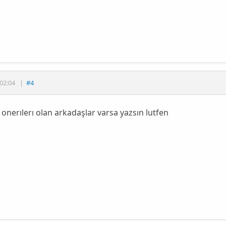
02:04
|
#4
 onerılerı olan arkadaşlar varsa yazsın lutfen