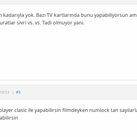
m kadarıyla yok. Bazı TV kartlarında bunu yapabiliyorsun ama
uratlar sivri vs. vs. Tadi olmuyor yani.
18:53
|
#3
layer clasic ile yapabilirsin filmdeyken numlock tan sayıla
abilirsin