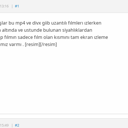
13:16
|
#1
lar bu mp4 ve divx giib uzantılı fılmlerı ızlerken
 altında ve ustunde bulunan siyahlıklardan
p fılmın sadece fılm olan kısmını tam ekran ızleme
mız varmı . [resim][/resim]
15:49
|
#2