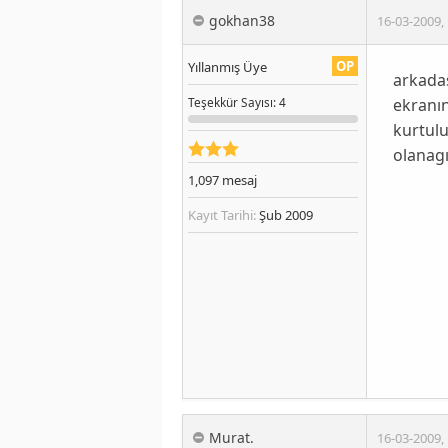
gokhan38
16-03-2009
,
OP
Yıllanmış Üye
arkadaş
ekranın
Teşekkür
Sayısı
: 4
kurtulu
olanagı
1,097
mesaj
Kayıt Tarihi:
Şub 2009
Murat.
16-03-2009
,