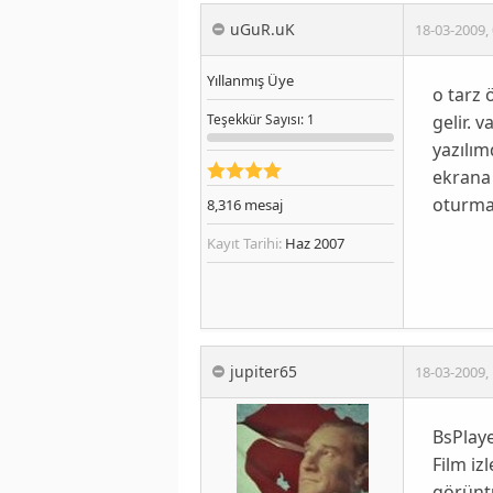
uGuR.uK
18-03-2009
,
Yıllanmış Üye
o tarz 
gelir. 
Teşekkür
Sayısı
: 1
yazılım
ekrana 
oturmas
8,316
mesaj
Kayıt Tarihi:
Haz 2007
jupiter65
18-03-2009
,
BsPlaye
Film iz
görüntü