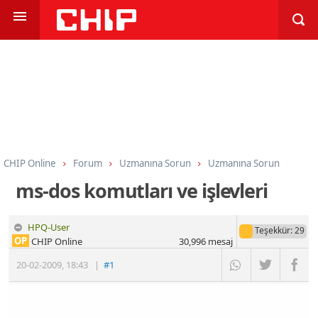
CHIP Online
Forum
Uzmanına Sorun
Uzmanına Sorun
ms-dos komutları ve işlevleri
HPQ-User
Teşekkür
: 29
OP
CHIP Online
30,996
mesaj
20-02-2009
,
18:43
|
#1