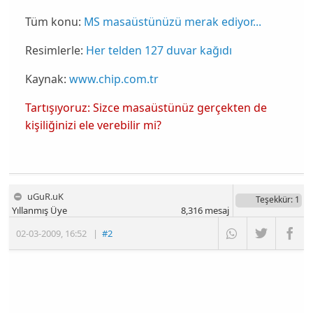
Tüm konu:
MS masaüstünüzü merak ediyor...
Resimlerle:
Her telden 127 duvar kağıdı
Kaynak:
www.chip.com.tr
Tartışıyoruz: Sizce masaüstünüz gerçekten de
kişiliğinizi ele verebilir mi?
uGuR.uK
Teşekkür
: 1
Yıllanmış Üye
8,316
mesaj
02-03-2009
,
16:52
|
#2