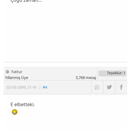
Çoğu zaman...
Fattur
Teşekkür
: 1
Yıllanmış Üye
5,768
mesaj
02-03-2009
,
21:16
|
#4
E elbetteki.