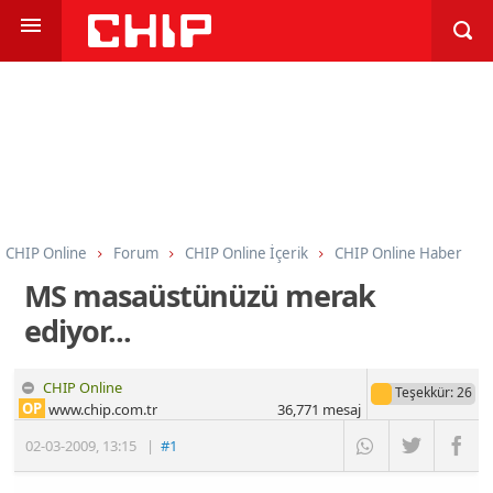
CHIP Online
Forum
CHIP Online İçerik
CHIP Online Haber
MS masaüstünüzü merak
ediyor...
CHIP Online
Teşekkür
: 26
OP
www.chip.com.tr
36,771
mesaj
02-03-2009
,
13:15
|
#1