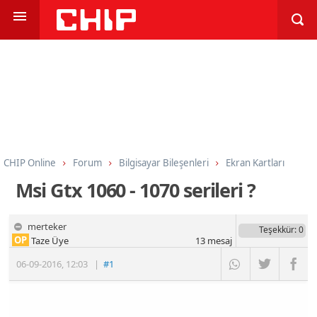
CHIP Online
Forum
Bilgisayar Bileşenleri
Ekran Kartları
Msi Gtx 1060 - 1070 serileri ?
merteker
Teşekkür
: 0
OP
Taze Üye
13
mesaj
06-09-2016
,
12:03
|
#1